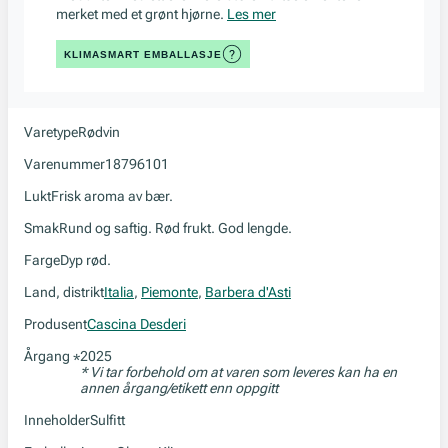
merket med et grønt hjørne.
Les mer
KLIMASMART EMBALLASJE
Varetype
Rødvin
Varenummer
18796101
Lukt
Frisk aroma av bær.
Smak
Rund og saftig. Rød frukt. God lengde.
Farge
Dyp rød.
Land, distrikt
Italia
,
Piemonte
,
Barbera d'Asti
Produsent
Cascina Desderi
Årgang
2025
*
* Vi tar forbehold om at varen som leveres kan ha en
annen årgang/etikett enn oppgitt
Inneholder
Sulfitt