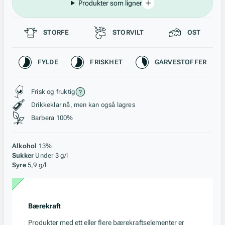
Produkter som ligner
Passer til
STORFE
STORVILT
OST
Karakteristikk
FYLDE
FRISKHET
GARVESTOFFER
Stil, lagring og råstoff
Frisk og fruktig
Drikkeklar nå, men kan også lagres
Barbera 100%
Alkohol
13%
Sukker
Under 3 g/l
Syre
5,9 g/l
Bærekraft
Produkter med ett eller flere bærekraftselementer er