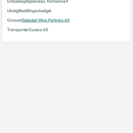
Emballasjetype
Glass, Klimasmart
Utvalg
Bestillingsutvalget
Grossist
Selected Wine Partners AS
Transportør
Cuveco AS