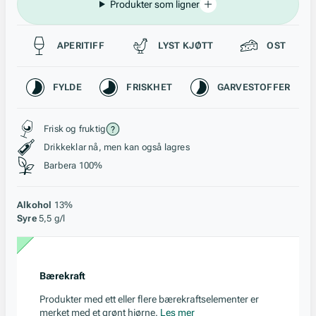
Produkter som ligner
Passer til
APERITIFF
LYST KJØTT
OST
Karakteristikk
FYLDE
FRISKHET
GARVESTOFFER
Stil, lagring og råstoff
Frisk og fruktig
Drikkeklar nå, men kan også lagres
Barbera 100%
Alkohol
13%
Syre
5,5 g/l
Bærekraft
Produkter med ett eller flere bærekraftselementer er
merket med et grønt hjørne.
Les mer