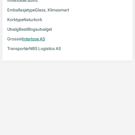
Inneholder
Sulfitt
Emballasjetype
Glass, Klimasmart
Korktype
Naturkork
Utvalg
Bestillingsutvalget
Grossist
Interlope AS
Transportør
NBS Logistics AS