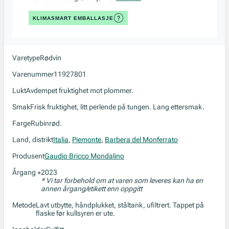
KLIMASMART EMBALLASJE
Varetype
Rødvin
Varenummer
11927801
Lukt
Avdempet fruktighet mot plommer.
Smak
Frisk fruktighet, litt perlende på tungen. Lang ettersmak.
Farge
Rubinrød.
Land, distrikt
Italia
,
Piemonte
,
Barbera del Monferrato
Produsent
Gaudio Bricco Mondalino
Årgang
2023
*
* Vi tar forbehold om at varen som leveres kan ha en
annen årgang/etikett enn oppgitt
Metode
Lavt utbytte, håndplukket, ståltank, ufiltrert. Tappet på
flaske før kullsyren er ute.