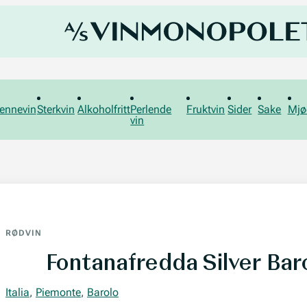
ennevin
Sterkvin
Alkoholfritt
Perlende
Fruktvin
Sider
Sake
Mjø
vin
RØDVIN
Fontanafredda Silver Bar
Italia
,
Piemonte
,
Barolo