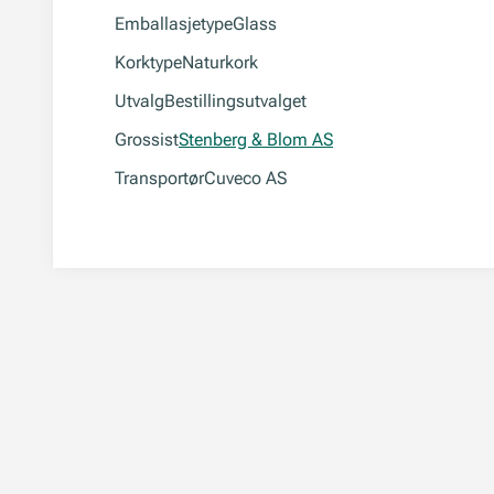
Emballasjetype
Glass
Korktype
Naturkork
Utvalg
Bestillingsutvalget
Grossist
Stenberg & Blom AS
Transportør
Cuveco AS