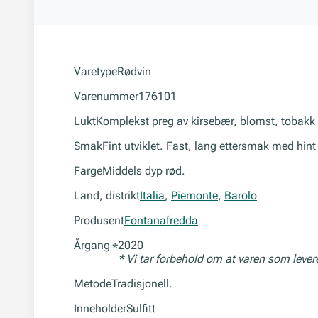
Varetype
Rødvin
Varenummer
176101
Lukt
Komplekst preg av kirsebær, blomst, tobakk 
Smak
Fint utviklet. Fast, lang ettersmak med hint 
Farge
Middels dyp rød.
Land, distrikt
Italia
,
Piemonte
,
Barolo
Produsent
Fontanafredda
Årgang
2020
*
* Vi tar forbehold om at varen som leve
Metode
Tradisjonell.
Inneholder
Sulfitt