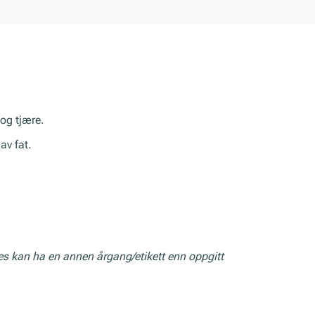
og tjære.
av fat.
res kan ha en annen årgang/etikett enn oppgitt