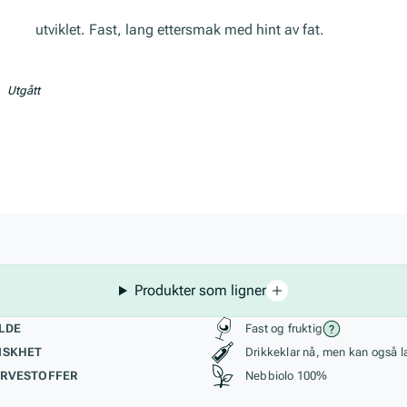
Fint utviklet. Fast, lang ettersmak med hint av fat.
Utgått
Produkter som ligner
kteristikk
Stil, lagring og r
LDE
Fast og fruktig
ISKHET
Drikkeklar nå, men kan også l
RVESTOFFER
Nebbiolo 100%