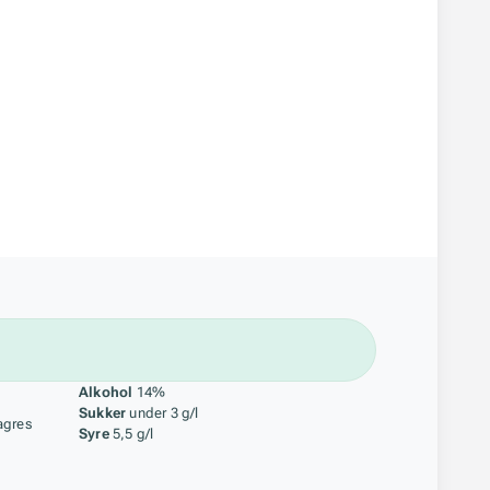
åstoff
Alkohol
14%
Sukker
under 3 g/l
agres
Syre
5,5 g/l