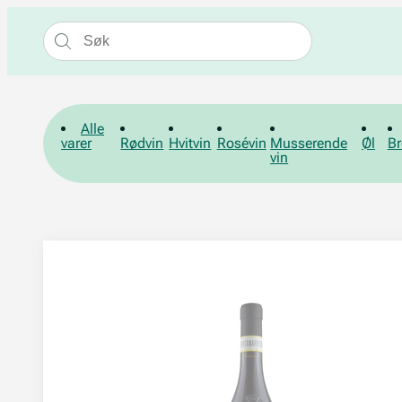
Alle
varer
Rødvin
Hvitvin
Rosévin
Musserende
Øl
Br
vin