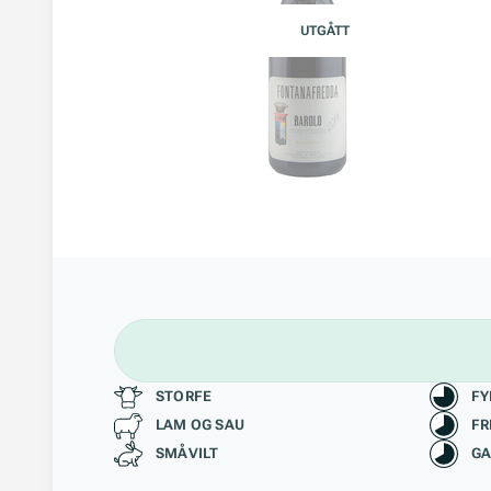
UTGÅTT
Passer til
Kara
STORFE
FY
LAM OG SAU
FR
SMÅVILT
GA