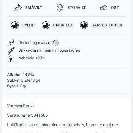
Passer til
SMÅVILT
STORVILT
OST
Karakteristikk
FYLDE
FRISKHET
GARVESTOFFER
Stil, lagring og råstoff
Utviklet og nyansert
Drikkeklar nå, men kan også lagres
Nebbiolo 100%
Alkohol
14,5%
Sukker
Under 3 g/l
Syre
5,7 g/l
Varetype
Rødvin
Varenummer
5341605
Lukt
Trøffel, lakris, mineraler, sure kirsebær, blomster og tjære.