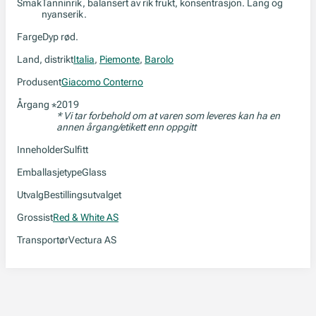
Smak
Tanninrik, balansert av rik frukt, konsentrasjon. Lang og
nyanserik.
Farge
Dyp rød.
Land, distrikt
Italia
,
Piemonte
,
Barolo
Produsent
Giacomo Conterno
Årgang
2019
*
* Vi tar forbehold om at varen som leveres kan ha en
annen årgang/etikett enn oppgitt
Inneholder
Sulfitt
Emballasjetype
Glass
Utvalg
Bestillingsutvalget
Grossist
Red & White AS
Transportør
Vectura AS