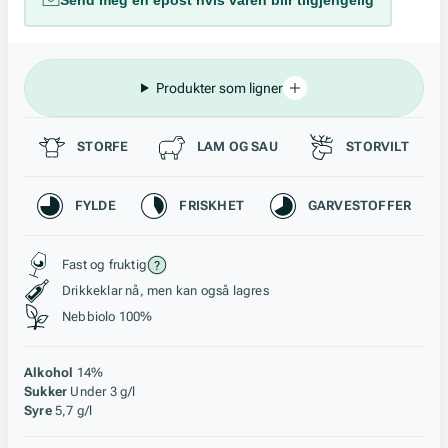
Send meg en epost hvis varen blir tilgjengelig
Produkter som ligner
Passer til
STORFE
LAM OG SAU
STORVILT
Karakteristikk
FYLDE
FRISKHET
GARVESTOFFER
Stil, lagring og råstoff
Fast og fruktig
Drikkeklar nå, men kan også lagres
Nebbiolo 100%
Alkohol
14%
Sukker
Under 3 g/l
Syre
5,7 g/l