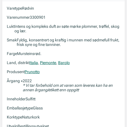
Varetype
Rødvin
Varenummer
3300901
Lukt
Intens og kompleks duft av søte mørke plommer, trøffel, skog
og lær.
Smak
Fyldig, konsentrert og kraftig i munnen med sødmefull frukt,
frisk syre og fine tanniner.
Farge
Mursteinsrød.
Land, distrikt
Italia
,
Piemonte
,
Barolo
Produsent
Prunotto
Årgang
2022
*
* Vi tar forbehold om at varen som leveres kan ha en
annen årgang/etikett enn oppgitt
Inneholder
Sulfitt
Emballasjetype
Glass
Korktype
Naturkork
Utvalg
Bestillingsutvalget