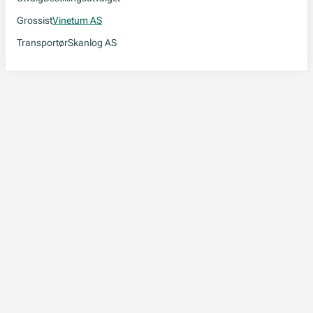
Grossist
Vinetum AS
Transportør
Skanlog AS