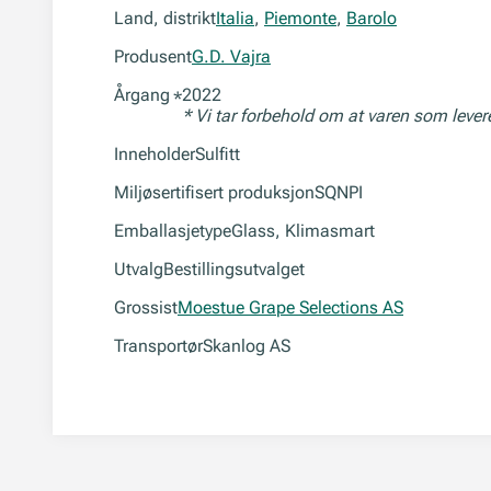
Land, distrikt
Italia
,
Piemonte
,
Barolo
Produsent
G.D. Vajra
Årgang
2022
*
* Vi tar forbehold om at varen som leve
Inneholder
Sulfitt
Miljøsertifisert produksjon
SQNPI
Emballasjetype
Glass, Klimasmart
Utvalg
Bestillingsutvalget
Grossist
Moestue Grape Selections AS
Transportør
Skanlog AS