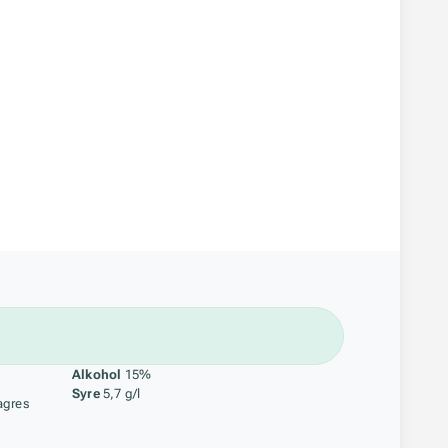
åstoff
Alkohol
15%
Syre
5,7 g/l
agres