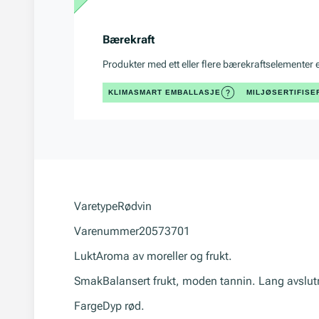
Bærekraft
Produkter med ett eller flere bærekraftselementer 
KLIMASMART EMBALLASJE
MILJØSERTIFIS
Varetype
Rødvin
Varenummer
20573701
Lukt
Aroma av moreller og frukt.
Smak
Balansert frukt, moden tannin. Lang avslut
Farge
Dyp rød.