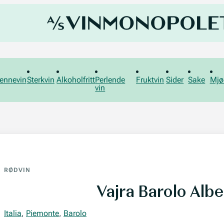
ennevin
Sterkvin
Alkoholfritt
Perlende
Fruktvin
Sider
Sake
Mjø
vin
RØDVIN
Vajra Barolo Albe
Italia
,
Piemonte
,
Barolo