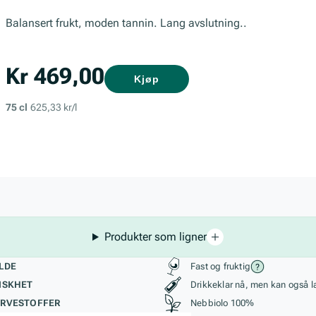
Balansert frukt, moden tannin. Lang avslutning..
Kr 469,00
Kjøp
75 cl
625,33 kr/l
Produkter som ligner
kteristikk
Stil, lagring og r
LDE
Fast og fruktig
ISKHET
Drikkeklar nå, men kan også l
RVESTOFFER
Nebbiolo 100%