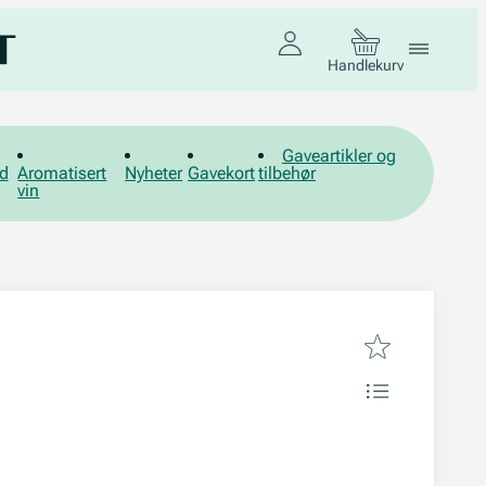
Handlekurv
Gaveartikler og
d
Aromatisert
Nyheter
Gavekort
tilbehør
vin