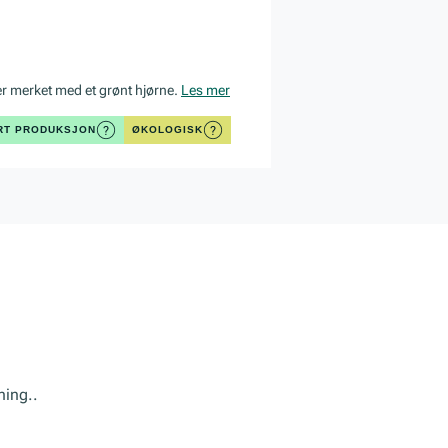
er merket med et grønt hjørne.
Les mer
ERT PRODUKSJON
ØKOLOGISK
ning..