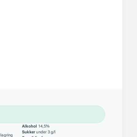
åstoff
Alkohol
14,5%
Sukker
under 3 g/l
 lagring