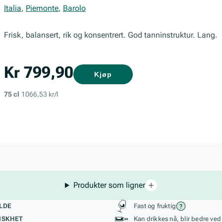
Italia
,
Piemonte
,
Barolo
Frisk, balansert, rik og konsentrert. God tanninstruktur. Lang.
Kr 799,90
Kjøp
75 cl
1066,53 kr/l
Produkter som ligner
kteristikk
Stil, lagring og r
LDE
Fast og fruktig
ISKHET
Kan drikkes nå, blir bedre ved