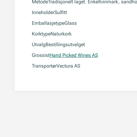
Metode
Tradisjonelt laget. Enkeltvinmark, sandho
Inneholder
Sulfitt
Emballasjetype
Glass
Korktype
Naturkork
Utvalg
Bestillingsutvalget
Grossist
Hand Picked Wines AS
Transportør
Vectura AS