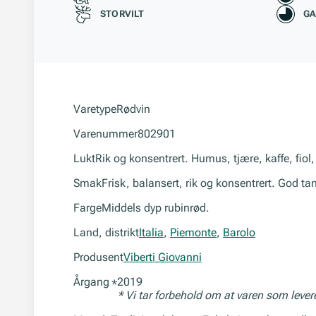
STORVILT
GA
Varetype
Rødvin
Varenummer
802901
Lukt
Rik og konsentrert. Humus, tjære, kaffe, fiol,
Smak
Frisk, balansert, rik og konsentrert. God ta
Farge
Middels dyp rubinrød.
Land, distrikt
Italia
,
Piemonte
,
Barolo
Produsent
Viberti Giovanni
Årgang
2019
*
* Vi tar forbehold om at varen som leve