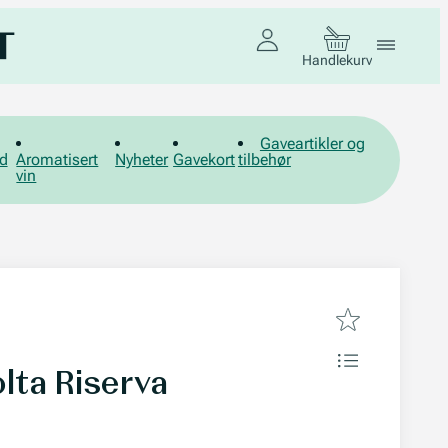
Handlekurv
Gaveartikler og
d
Aromatisert
Nyheter
Gavekort
tilbehør
vin
olta Riserva