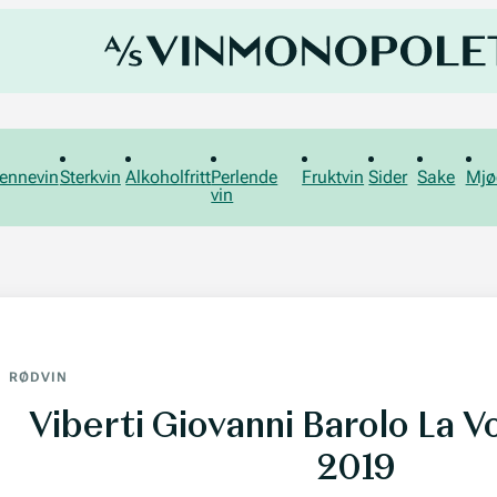
ennevin
Sterkvin
Alkoholfritt
Perlende
Fruktvin
Sider
Sake
Mjø
vin
RØDVIN
Viberti Giovanni Barolo La V
2019