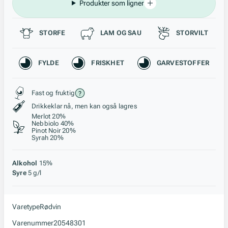
Produkter som ligner
Passer til
STORFE
LAM OG SAU
STORVILT
Karakteristikk
FYLDE
FRISKHET
GARVESTOFFER
Stil, lagring og råstoff
Fast og fruktig
Drikkeklar nå, men kan også lagres
Merlot 20%
Nebbiolo 40%
Pinot Noir 20%
Syrah 20%
Alkohol
15%
Syre
5 g/l
Varetype
Rødvin
Varenummer
20548301