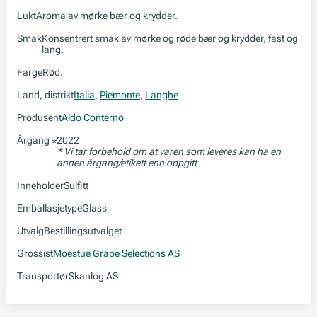
Lukt
Aroma av mørke bær og krydder.
Smak
Konsentrert smak av mørke og røde bær og krydder, fast og
lang.
Farge
Rød.
Land, distrikt
Italia
,
Piemonte
,
Langhe
Produsent
Aldo Conterno
Årgang
2022
*
* Vi tar forbehold om at varen som leveres kan ha en
annen årgang/etikett enn oppgitt
Inneholder
Sulfitt
Emballasjetype
Glass
Utvalg
Bestillingsutvalget
Grossist
Moestue Grape Selections AS
Transportør
Skanlog AS