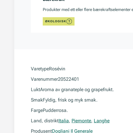
Produkter med ett eller flere bærekraftselementer 
ØKOLOGISK
Varetype
Rosévin
Varenummer
20522401
Lukt
Aroma av granateple og grapefrukt.
Smak
Fyldig, frisk og myk smak.
Farge
Pudderrosa.
Land, distrikt
Italia
,
Piemonte
,
Langhe
Produsent
Dogliani Il Generale