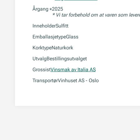
Årgang
2025
*
* Vi tar forbehold om at varen som leve
Inneholder
Sulfitt
Emballasjetype
Glass
Korktype
Naturkork
Utvalg
Bestillingsutvalget
Grossist
Vinsmak av Italia AS
Transportør
Vinhuset AS - Oslo