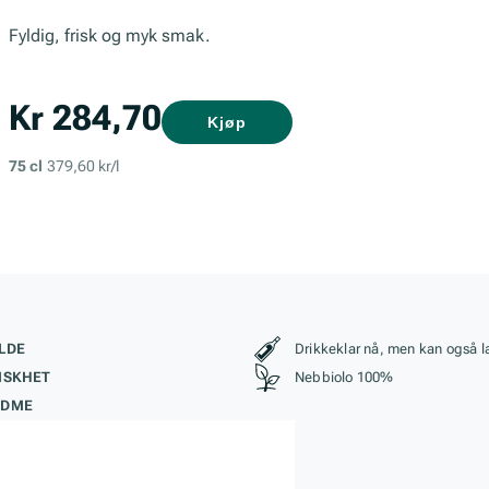
Fyldig, frisk og myk smak.
Kr 284,70
Kjøp
75 cl
379,60 kr/l
kteristikk
Stil, lagring og r
LDE
Drikkeklar nå, men kan også l
ISKHET
Nebbiolo 100%
ØDME