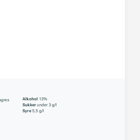
åstoff
Alkohol
13%
agres
Sukker
under 3 g/l
Syre
5,5 g/l