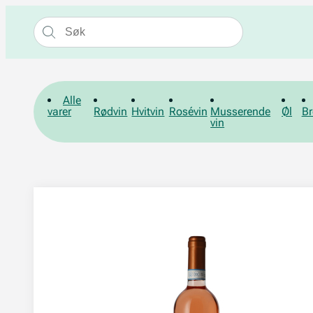
Alle
varer
Rødvin
Hvitvin
Rosévin
Musserende
Øl
Br
vin