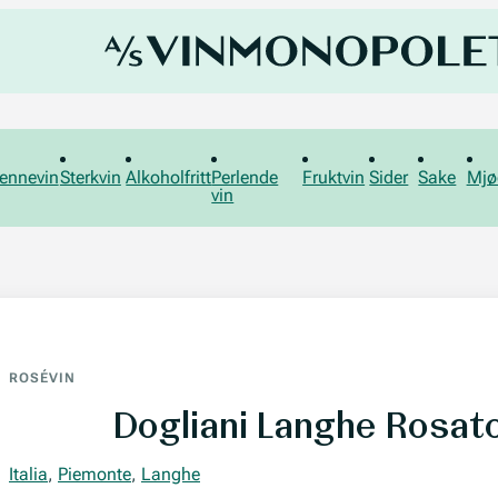
ennevin
Sterkvin
Alkoholfritt
Perlende
Fruktvin
Sider
Sake
Mjø
vin
ROSÉVIN
Dogliani Langhe Rosat
Italia
,
Piemonte
,
Langhe