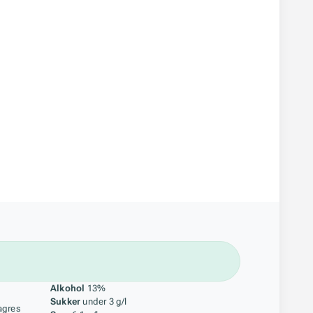
åstoff
Alkohol
13%
Sukker
under 3 g/l
agres