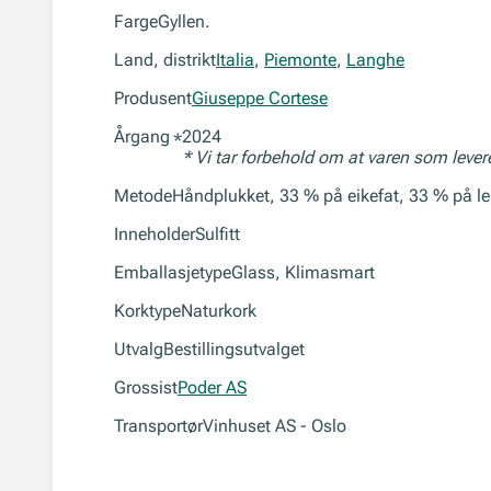
Farge
Gyllen.
Land, distrikt
Italia
,
Piemonte
,
Langhe
Produsent
Giuseppe Cortese
Årgang
2024
*
* Vi tar forbehold om at varen som leve
Metode
Håndplukket, 33 % på eikefat, 33 % på leir
Inneholder
Sulfitt
Emballasjetype
Glass, Klimasmart
Korktype
Naturkork
Utvalg
Bestillingsutvalget
Grossist
Poder AS
Transportør
Vinhuset AS - Oslo