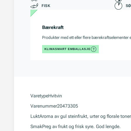
FISK
S
Bærekraft
Produkter med ett eller flere bærekraftselementer 
KLIMASMART EMBALLASJE
Varetype
Hvitvin
Varenummer
20473305
Lukt
Aroma av gul steinfrukt, urter og florale toner
Smak
Preg av frukt og frisk syre. God lengde.