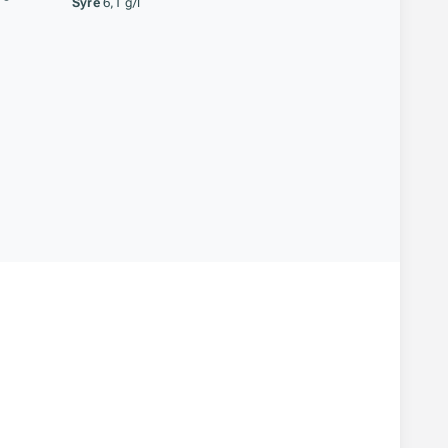
Syre
6,1 g/l