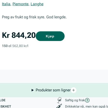
Italia
,
Piemonte
,
Langhe
Preg av frukt og frisk syre. God lengde.
Kr 844,20
Kjøp
150 cl
562,80 kr/l
Produkter som ligner
kteristikk
Stil, lagring og r
LDE
Saftig og frisk
ISKHET
Drikkeklar nå, men kan også l