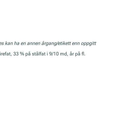
res kan ha en annen årgang/etikett enn oppgitt
efat, 33 % på stålfat i 9/10 md, år på fl.