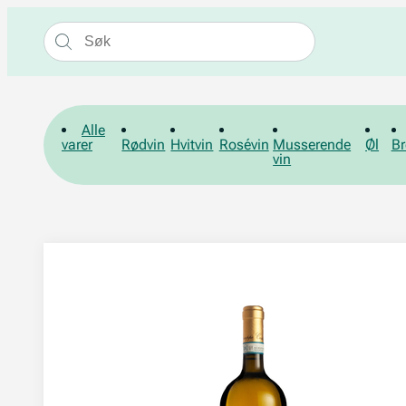
Alle
varer
Rødvin
Hvitvin
Rosévin
Musserende
Øl
Br
vin