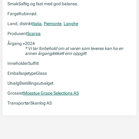
Smak
Saftig og fast med god balanse.
Farge
Rubinrød.
Land, distrikt
Italia
,
Piemonte
,
Langhe
Produsent
Scarpa
Årgang
2024
*
* Vi tar forbehold om at varen som leveres kan ha en
annen årgang/etikett enn oppgitt
Inneholder
Sulfitt
Emballasjetype
Glass
Utvalg
Bestillingsutvalget
Grossist
Moestue Grape Selections AS
Transportør
Skanlog AS