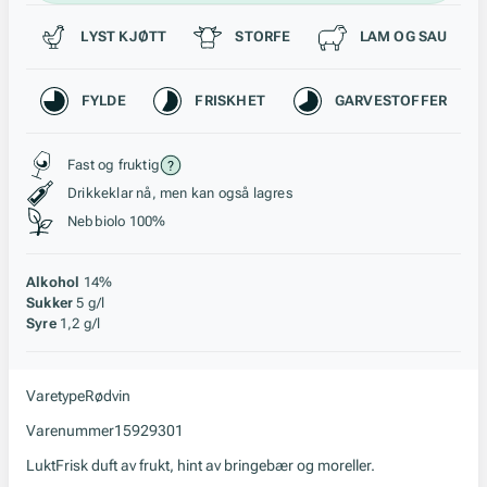
Passer til
LYST KJØTT
STORFE
LAM OG SAU
Karakteristikk
FYLDE
FRISKHET
GARVESTOFFER
Stil, lagring og råstoff
Fast og fruktig
Drikkeklar nå, men kan også lagres
Nebbiolo 100%
Alkohol
14%
Sukker
5 g/l
Syre
1,2 g/l
Varetype
Rødvin
Varenummer
15929301
Lukt
Frisk duft av frukt, hint av bringebær og moreller.