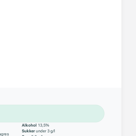
åstoff
Alkohol
13,5%
Sukker
under 3 g/l
agres