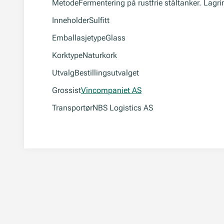
Metode
Fermentering på rustfrie ståltanker. Lagri
Inneholder
Sulfitt
Emballasjetype
Glass
Korktype
Naturkork
Utvalg
Bestillingsutvalget
Grossist
Vincompaniet AS
Transportør
NBS Logistics AS