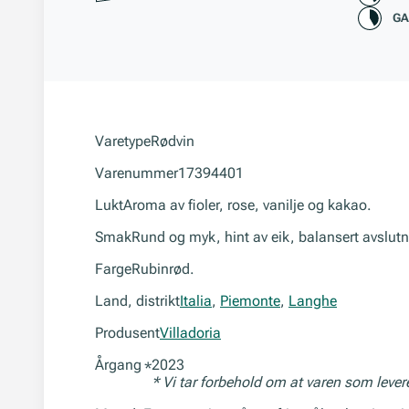
GA
Varetype
Rødvin
Varenummer
17394401
Lukt
Aroma av fioler, rose, vanilje og kakao.
Smak
Rund og myk, hint av eik, balansert avslutn
Farge
Rubinrød.
Land, distrikt
Italia
,
Piemonte
,
Langhe
Produsent
Villadoria
Årgang
2023
*
* Vi tar forbehold om at varen som leve