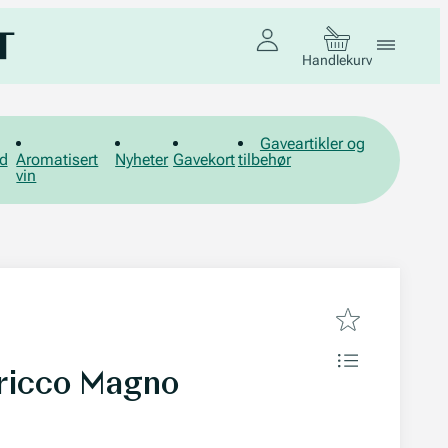
Handlekurv
Gaveartikler og
d
Aromatisert
Nyheter
Gavekort
tilbehør
vin
Bricco Magno