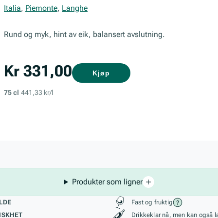
Italia
,
Piemonte
,
Langhe
Rund og myk, hint av eik, balansert avslutning.
Kr 331,00
Kjøp
75 cl
441,33 kr/l
Produkter som ligner
kteristikk
Stil, lagring og r
LDE
Fast og fruktig
ISKHET
Drikkeklar nå, men kan også l