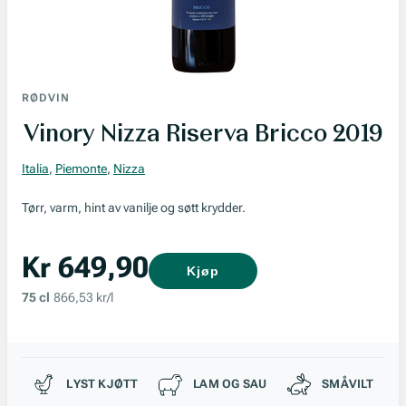
RØDVIN
Vinory Nizza Riserva Bricco 2019
Italia
,
Piemonte
,
Nizza
Tørr, varm, hint av vanilje og søtt krydder.
Kr 649,90
Kjøp
75 cl
866,53 kr/l
Passer til
LYST KJØTT
LAM OG SAU
SMÅVILT