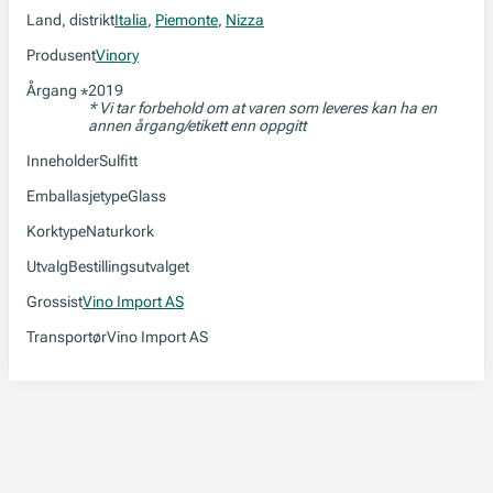
Land, distrikt
Italia
,
Piemonte
,
Nizza
Produsent
Vinory
Årgang
2019
*
* Vi tar forbehold om at varen som leveres kan ha en
annen årgang/etikett enn oppgitt
Inneholder
Sulfitt
Emballasjetype
Glass
Korktype
Naturkork
Utvalg
Bestillingsutvalget
Grossist
Vino Import AS
Transportør
Vino Import AS