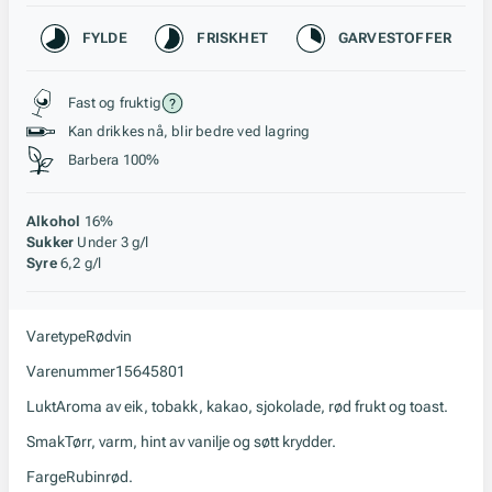
Karakteristikk
FYLDE
FRISKHET
GARVESTOFFER
Stil, lagring og råstoff
Fast og fruktig
Kan drikkes nå, blir bedre ved lagring
Barbera 100%
Alkohol
16%
Sukker
Under 3 g/l
Syre
6,2 g/l
Varetype
Rødvin
Varenummer
15645801
Lukt
Aroma av eik, tobakk, kakao, sjokolade, rød frukt og toast.
Smak
Tørr, varm, hint av vanilje og søtt krydder.
Farge
Rubinrød.