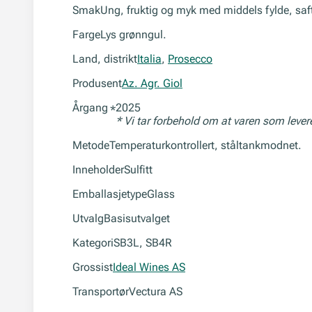
Smak
Ung, fruktig og myk med middels fylde, saft
Farge
Lys grønngul.
Land, distrikt
Italia
,
Prosecco
Produsent
Az. Agr. Giol
Årgang
2025
*
* Vi tar forbehold om at varen som leve
Metode
Temperaturkontrollert, ståltankmodnet.
Inneholder
Sulfitt
Emballasjetype
Glass
Utvalg
Basisutvalget
Kategori
SB3L, SB4R
Grossist
Ideal Wines AS
Transportør
Vectura AS