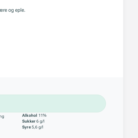
ære og eple.
åstoff
Alkohol
11%
ing
Sukker
6 g/l
Syre
5,6 g/l