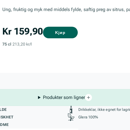
Ung, fruktig og myk med middels fylde, saftig preg av sitrus, p
Kr 159,90
Kjøp
75 cl
213,20 kr/l
Produkter som ligner
kteristikk
Stil, lagring og r
LDE
Drikkeklar, ikke egnet for lagr
ISKHET
Glera 100%
ØDME