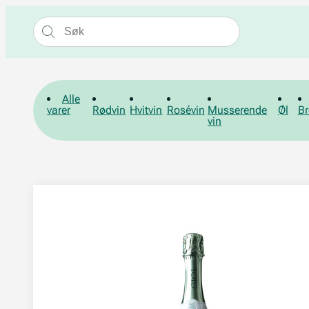
Alle
varer
Rødvin
Hvitvin
Rosévin
Musserende
Øl
Br
vin