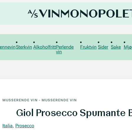
ennevin
Sterkvin
Alkoholfritt
Perlende
Fruktvin
Sider
Sake
Mjø
vin
MUSSERENDE VIN
-
MUSSERENDE VIN
Giol Prosecco Spumante 
Italia
,
Prosecco