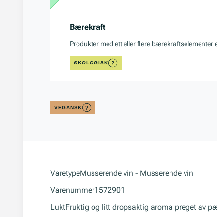
Bærekraft
Produkter med ett eller flere bærekraftselementer 
ØKOLOGISK
VEGANSK
Varetype
Musserende vin - Musserende vin
Varenummer
1572901
Lukt
Fruktig og litt dropsaktig aroma preget av pæ