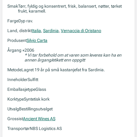
Smak
Tørr, fyldig og konsentrert, frisk, balansert, nøtter, tørket
frukt, karamell.
Farge
Dyp rav.
Land, distrikt
Italia
,
Sardinia
,
Vernaccia di Oristano
Produsent
Silvio Carta
Årgang
2006
*
* Vi tar forbehold om at varen som leveres kan ha en
annen årgang/etikett enn oppgitt
Metode
Lagret 19 år på små kastanjefat fra Sardinia.
Inneholder
Sulfitt
Emballasjetype
Glass
Korktype
Syntetisk kork
Utvalg
Bestillingsutvalget
Grossist
Ancient Wines AS
Transportør
NBS Logistics AS