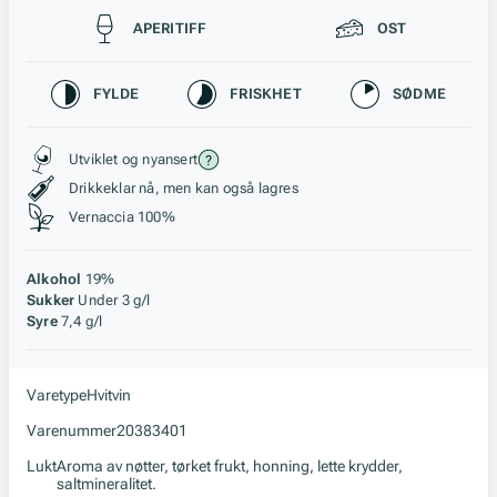
Passer til
APERITIFF
OST
Karakteristikk
FYLDE
FRISKHET
SØDME
Stil, lagring og råstoff
Utviklet og nyansert
Drikkeklar nå, men kan også lagres
Vernaccia 100%
Alkohol
19%
Sukker
Under 3 g/l
Syre
7,4 g/l
Varetype
Hvitvin
Varenummer
20383401
Lukt
Aroma av nøtter, tørket frukt, honning, lette krydder,
saltmineralitet.