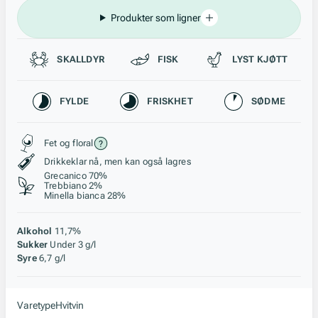
Produkter som ligner
Passer til
SKALLDYR
FISK
LYST KJØTT
Karakteristikk
FYLDE
FRISKHET
SØDME
Stil, lagring og råstoff
Fet og floral
Drikkeklar nå, men kan også lagres
Grecanico 70%
Trebbiano 2%
Minella bianca 28%
Alkohol
11,7%
Sukker
Under 3 g/l
Syre
6,7 g/l
Varetype
Hvitvin