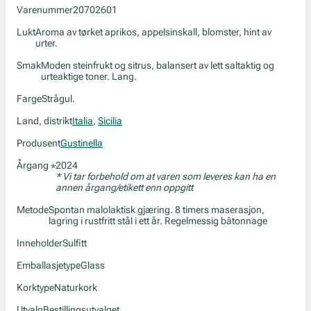
Varenummer
20702601
Lukt
Aroma av tørket aprikos, appelsinskall, blomster, hint av
urter.
Smak
Moden steinfrukt og sitrus, balansert av lett saltaktig og
urteaktige toner. Lang.
Farge
Strågul.
Land, distrikt
Italia
,
Sicilia
Produsent
Gustinella
Årgang
2024
*
* Vi tar forbehold om at varen som leveres kan ha en
annen årgang/etikett enn oppgitt
Metode
Spontan malolaktisk gjæring. 8 timers maserasjon,
lagring i rustfritt stål i ett år. Regelmessig bâtonnage
Inneholder
Sulfitt
Emballasjetype
Glass
Korktype
Naturkork
Utvalg
Bestillingsutvalget