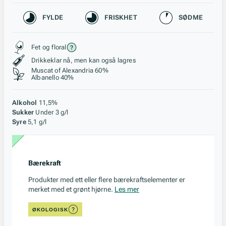
Karakteristikk
FYLDE
FRISKHET
SØDME
Stil, lagring og råstoff
Fet og floral
Drikkeklar nå, men kan også lagres
Muscat of Alexandria 60%
Albanello 40%
Alkohol
11,5%
Sukker
Under 3 g/l
Syre
5,1 g/l
Bærekraft
Produkter med ett eller flere bærekraftselementer er
merket med et grønt hjørne.
Les mer
ØKOLOGISK