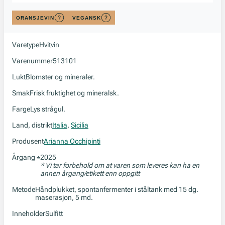
ORANSJEVIN
VEGANSK
Varetype
Hvitvin
Varenummer
513101
Lukt
Blomster og mineraler.
Smak
Frisk fruktighet og mineralsk.
Farge
Lys strågul.
Land, distrikt
Italia
,
Sicilia
Produsent
Arianna Occhipinti
Årgang
2025
*
* Vi tar forbehold om at varen som leveres kan ha en
annen årgang/etikett enn oppgitt
Metode
Håndplukket, spontanfermenter i ståltank med 15 dg.
maserasjon, 5 md.
Inneholder
Sulfitt