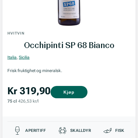
HVITVIN
Occhipinti SP 68 Bianco
Italia
,
Sicilia
Frisk fruktighet og mineralsk.
Kr 319,90
Kjøp
75 cl
426,53 kr/l
Passer til
APERITIFF
SKALLDYR
FISK