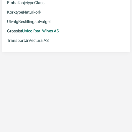
Emballasjetype
Glass
Korktype
Naturkork
Utvalg
Bestillingsutvalget
Grossist
Unico Real Wines AS
Transportør
Vectura AS