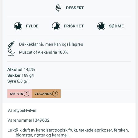
Passer til
DESSERT
Karakteristikk
FYLDE
FRISKHET
SØDME
Stil, lagring og råstoff
Drikkeklar nå, men kan også lagres
Muscat of Alexandria 100%
Alkohol
14,5%
Sukker
189 g/l
Syre
6,8 g/l
SØTVIN
VEGANSK
Varetype
Hvitvin
Varenummer
1349602
Lukt
Rik duft av kandisert tropisk frukt, tørkede aprikoser, fersken,
blomster, nøtter og karamell.