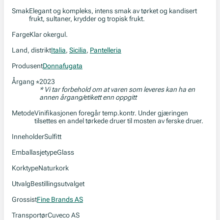
Smak
Elegant og kompleks, intens smak av tørket og kandisert
frukt, sultaner, krydder og tropisk frukt.
Farge
Klar okergul.
Land, distrikt
Italia
,
Sicilia
,
Pantelleria
Produsent
Donnafugata
Årgang
2023
*
* Vi tar forbehold om at varen som leveres kan ha en
annen årgang/etikett enn oppgitt
Metode
Vinifikasjonen foregår temp.kontr. Under gjæringen
tilsettes en andel tørkede druer til mosten av ferske druer.
Inneholder
Sulfitt
Emballasjetype
Glass
Korktype
Naturkork
Utvalg
Bestillingsutvalget
Grossist
Fine Brands AS
Transportør
Cuveco AS