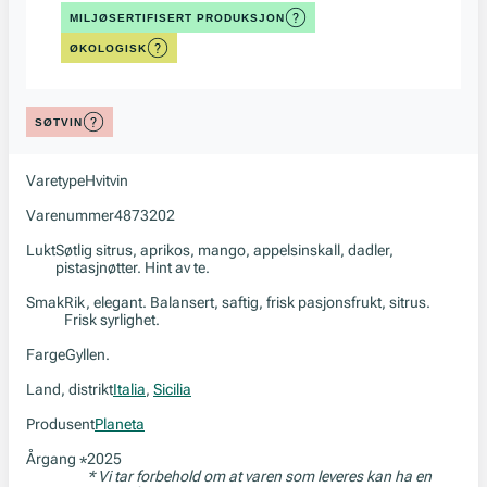
MILJØSERTIFISERT PRODUKSJON
ØKOLOGISK
SØTVIN
Varetype
Hvitvin
Varenummer
4873202
Lukt
Søtlig sitrus, aprikos, mango, appelsinskall, dadler,
pistasjnøtter. Hint av te.
Smak
Rik, elegant. Balansert, saftig, frisk pasjonsfrukt, sitrus.
Frisk syrlighet.
Farge
Gyllen.
Land, distrikt
Italia
,
Sicilia
Produsent
Planeta
Årgang
2025
*
* Vi tar forbehold om at varen som leveres kan ha en