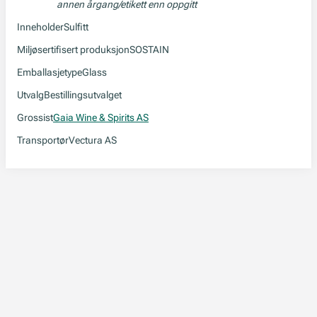
annen årgang/etikett enn oppgitt
Inneholder
Sulfitt
Miljøsertifisert produksjon
SOSTAIN
Emballasjetype
Glass
Utvalg
Bestillingsutvalget
Grossist
Gaia Wine & Spirits AS
Transportør
Vectura AS