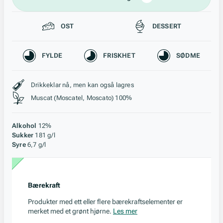
Passer til
OST
DESSERT
Karakteristikk
FYLDE
FRISKHET
SØDME
Stil, lagring og råstoff
Drikkeklar nå, men kan også lagres
Muscat (Moscatel, Moscato) 100%
Alkohol
12%
Sukker
181 g/l
Syre
6,7 g/l
Bærekraft
Produkter med ett eller flere bærekraftselementer er
merket med et grønt hjørne.
Les mer