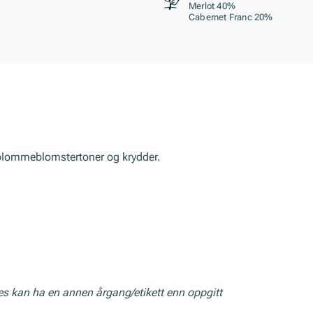
Merlot 40%
Cabernet Franc 20%
plommeblomstertoner og krydder.
res kan ha en annen årgang/etikett enn oppgitt