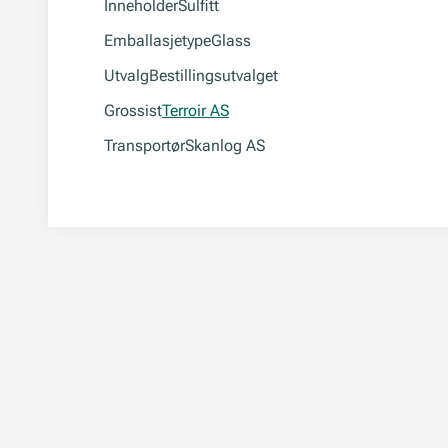
Inneholder
Sulfitt
Emballasjetype
Glass
Utvalg
Bestillingsutvalget
Grossist
Terroir AS
Transportør
Skanlog AS