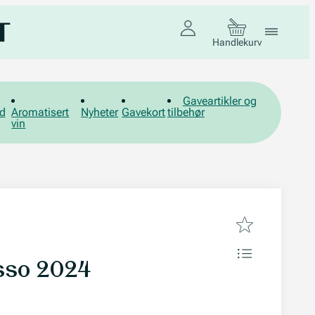
Handlekurv
Gaveartikler og
d
Aromatisert
Nyheter
Gavekort
tilbehør
vin
osso 2024