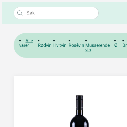
Alle
varer
Rødvin
Hvitvin
Rosévin
Musserende
Øl
Br
vin