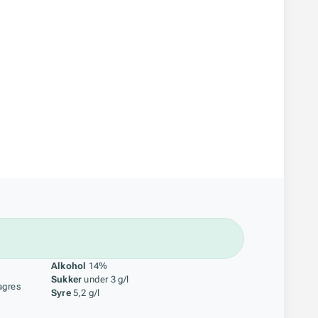
åstoff
Alkohol
14%
Sukker
under 3 g/l
agres
Syre
5,2 g/l