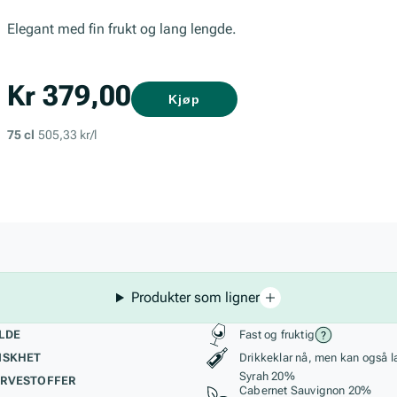
Elegant med fin frukt og lang lengde.
Kr 379,00
Kjøp
75 cl
505,33 kr/l
Produkter som ligner
kteristikk
Stil, lagring og r
LDE
Fast og fruktig
ISKHET
Drikkeklar nå, men kan også l
Syrah 20%
RVESTOFFER
Cabernet Sauvignon 20%