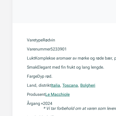
Varetype
Rødvin
Varenummer
5233901
Lukt
Komplekse aromaer av mørke og røde bær, 
Smak
Elegant med fin frukt og lang lengde.
Farge
Dyp rød.
Land, distrikt
Italia
,
Toscana
,
Bolgheri
Produsent
Le Macchiole
Årgang
2024
*
* Vi tar forbehold om at varen som leve