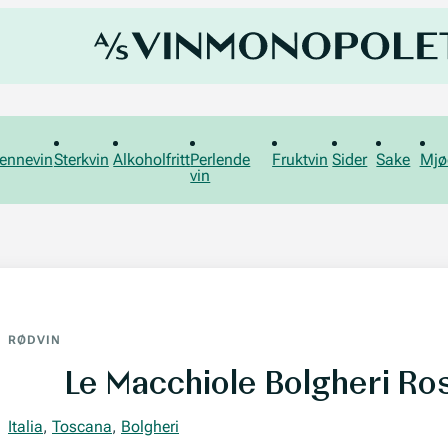
ennevin
Sterkvin
Alkoholfritt
Perlende
Fruktvin
Sider
Sake
Mjø
vin
RØDVIN
Le Macchiole Bolgheri R
Italia
,
Toscana
,
Bolgheri