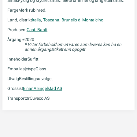
Smak
Fyldig og krydret smak. Bløte tanniner og lang ettersmak.
Farge
Mørk rubinrød.
Land, distrikt
Italia
,
Toscana
,
Brunello di Montalcino
Produsent
Cast. Banfi
Årgang
2020
*
* Vi tar forbehold om at varen som leveres kan ha en
annen årgang/etikett enn oppgitt
Inneholder
Sulfitt
Emballasjetype
Glass
Utvalg
Bestillingsutvalget
Grossist
Einar A Engelstad AS
Transportør
Cuveco AS