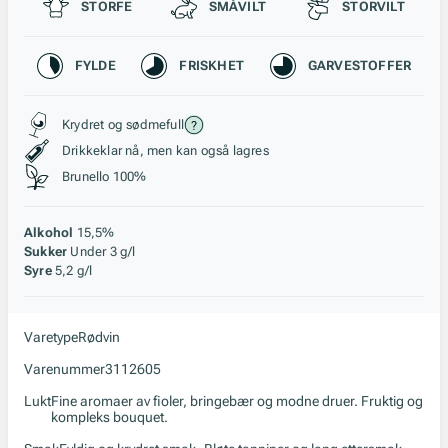
Passer til
STORFE
SMÅVILT
STORVILT
Karakteristikk
FYLDE
FRISKHET
GARVESTOFFER
Stil, lagring og råstoff
Krydret og sødmefull
Drikkeklar nå, men kan også lagres
Brunello 100%
Alkohol
15,5%
Sukker
Under 3 g/l
Syre
5,2 g/l
Varetype
Rødvin
Varenummer
3112605
Lukt
Fine aromaer av fioler, bringebær og modne druer. Fruktig og
kompleks bouquet.