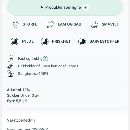
Produkter som ligner
Passer til
STORFE
LAM OG SAU
SMÅVILT
Karakteristikk
FYLDE
FRISKHET
GARVESTOFFER
Stil, lagring og råstoff
Fast og fruktig
Drikkeklar nå, men kan også lagres
Sangiovese 100%
Alkohol
12%
Sukker
Under 3 g/l
Syre
5,5 g/l
Varetype
Rødvin
Varenummer
20365801