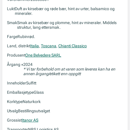
Lukt
Duft av kirsebær og røde bær, hint av urter, balsamico og
mineraler.
Smak
Smak av kirsebær og plomme, hint av mineraler. Middels
struktur, lang ettersmak.
Farge
Rubinrød.
Land, distrikt
Italia
,
Toscana
,
Chianti Classico
Produsent
One Belvedere SARL
Årgang
2024
*
* Vi tar forbehold om at varen som leveres kan ha en
annen årgang/etikett enn oppgitt
Inneholder
Sulfitt
Emballasjetype
Glass
Korktype
Naturkork
Utvalg
Bestillingsutvalget
Grossist
Itanor AS
Transportør
NBS Logistics AS