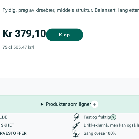
Fyldig, preg av kirsebær, middels struktur. Balansert, lang ett
Kr 379,10
Kjøp
75 cl
505,47 kr/l
Produkter som ligner
kteristikk
Stil, lagring og r
LDE
Fast og fruktig
ISKHET
Drikkeklar nå, men kan også l
RVESTOFFER
Sangiovese 100%