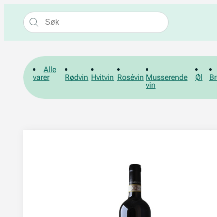
Alle
varer
Rødvin
Hvitvin
Rosévin
Musserende
Øl
Br
vin