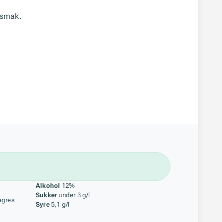
ersmak.
åstoff
Alkohol
12%
Sukker
under 3 g/l
agres
Syre
5,1 g/l