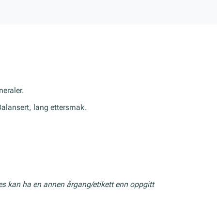
neraler.
 Balansert, lang ettersmak.
res kan ha en annen årgang/etikett enn oppgitt