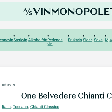
ennevin
Sterkvin
Alkoholfritt
Perlende
Fruktvin
Sider
Sake
Mjø
vin
RØDVIN
One Belvedere Chianti C
Italia
,
Toscana
,
Chianti Classico