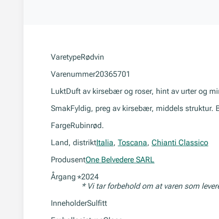
Varetype
Rødvin
Varenummer
20365701
Lukt
Duft av kirsebær og roser, hint av urter og mi
Smak
Fyldig, preg av kirsebær, middels struktur.
Farge
Rubinrød.
Land, distrikt
Italia
,
Toscana
,
Chianti Classico
Produsent
One Belvedere SARL
Årgang
2024
*
* Vi tar forbehold om at varen som leve
Inneholder
Sulfitt