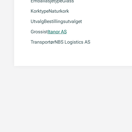
Emballasjetype
Glass
Korktype
Naturkork
Utvalg
Bestillingsutvalget
Grossist
Itanor AS
Transportør
NBS Logistics AS