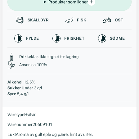
Produkter som ligner
Passer til
SKALLDYR
FISK
OST
Karakteristikk
FYLDE
FRISKHET
SØDME
Stil, lagring og råstoff
Drikkeklar, ikke egnet for lagring
Ansonica 100%
Alkohol
12,5%
Sukker
Under 3 g/l
Syre
5,4 g/l
Varetype
Hvitvin
Varenummer
20609101
Lukt
Aroma av gult eple og pære, hint av urter.