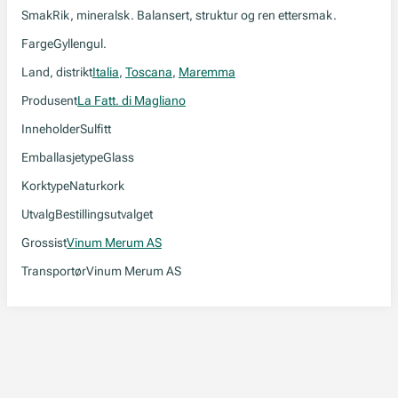
Smak
Rik, mineralsk. Balansert, struktur og ren ettersmak.
Farge
Gyllengul.
Land, distrikt
Italia
,
Toscana
,
Maremma
Produsent
La Fatt. di Magliano
Inneholder
Sulfitt
Emballasjetype
Glass
Korktype
Naturkork
Utvalg
Bestillingsutvalget
Grossist
Vinum Merum AS
Transportør
Vinum Merum AS