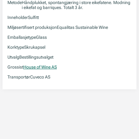
Metode
Håndplukket, spontangjæring i store eikefatene. Modning
i eikefat og barriques. Totalt 3 år.
Inneholder
Sulfitt
Miljøsertifisert produksjon
Equalitas Sustainable Wine
Emballasjetype
Glass
Korktype
Skrukapsel
Utvalg
Bestillingsutvalget
Grossist
House of Wine AS
Transportør
Cuveco AS