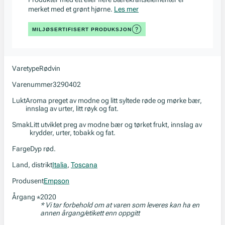
merket med et grønt hjørne.
Les mer
MILJØSERTIFISERT PRODUKSJON
Varetype
Rødvin
Varenummer
3290402
Lukt
Aroma preget av modne og litt syltede røde og mørke bær,
innslag av urter, litt røyk og fat.
Smak
Litt utviklet preg av modne bær og tørket frukt, innslag av
krydder, urter, tobakk og fat.
Farge
Dyp rød.
Land, distrikt
Italia
,
Toscana
Produsent
Empson
Årgang
2020
*
* Vi tar forbehold om at varen som leveres kan ha en
annen årgang/etikett enn oppgitt