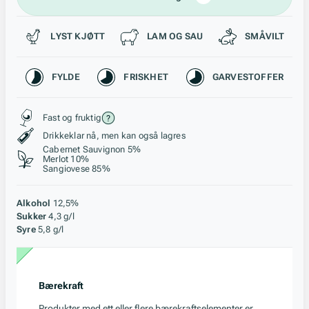
Passer til
LYST KJØTT
LAM OG SAU
SMÅVILT
Karakteristikk
FYLDE
FRISKHET
GARVESTOFFER
Stil, lagring og råstoff
Fast og fruktig
Drikkeklar nå, men kan også lagres
Cabernet Sauvignon 5%
Merlot 10%
Sangiovese 85%
Alkohol
12,5%
Sukker
4,3 g/l
Syre
5,8 g/l
Bærekraft
Produkter med ett eller flere bærekraftselementer er