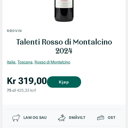
RØDVIN
Talenti Rosso di Montalcino
2024
Italia
,
Toscana
,
Rosso di Montalcino
Kr 319,00
Kjøp
75 cl
425,33 kr/l
Passer til
LAM OG SAU
SMÅVILT
OST