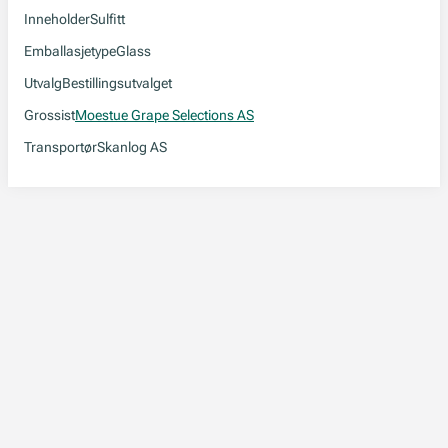
Inneholder
Sulfitt
Emballasjetype
Glass
Utvalg
Bestillingsutvalget
Grossist
Moestue Grape Selections AS
Transportør
Skanlog AS