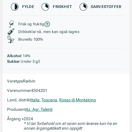
Karakteristikk
FYLDE
FRISKHET
GARVESTOFFER
Stil, lagring og råstoff
Frisk og fruktig
Drikkeklar nå, men kan også lagres
Brunello 100%
Alkohol
14%
Sukker
Under 3 g/l
Varetype
Rødvin
Varenummer
4504201
Land, distrikt
Italia
,
Toscana
,
Rosso di Montalcino
Produsent
Az. Agr. Talenti
Årgang
2024
*
* Vi tar forbehold om at varen som leveres kan ha en
annen årgang/etikett enn oppgitt