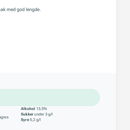
smak med god lengde.
åstoff
Alkohol
13,5%
Sukker
under 3 g/l
agres
Syre
5,2 g/l