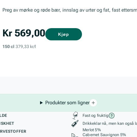
Preg av mørke og røde bær, innslag av urter og fat, fast etter
Kr 569,00
Kjøp
150 cl
379,33 kr/l
Produkter som ligner
kteristikk
Stil, lagring og r
LDE
Fast og fruktig
ISKHET
Drikkeklar nå, men kan også l
Merlot 5%
RVESTOFFER
Cabernet Sauvignon 5%