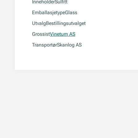
Inneholder
Sulfitt
Emballasjetype
Glass
Utvalg
Bestillingsutvalget
Grossist
Vinetum AS
Transportør
Skanlog AS