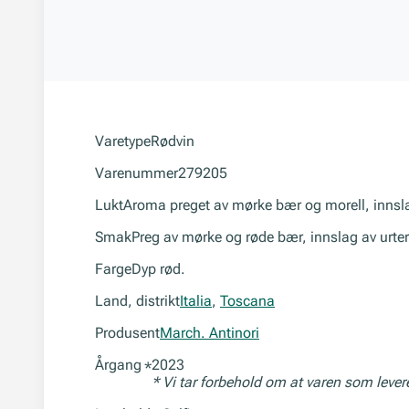
Varetype
Rødvin
Varenummer
279205
Lukt
Aroma preget av mørke bær og morell, innslag
Smak
Preg av mørke og røde bær, innslag av urte
Farge
Dyp rød.
Land, distrikt
Italia
,
Toscana
Produsent
March. Antinori
Årgang
2023
*
* Vi tar forbehold om at varen som leve