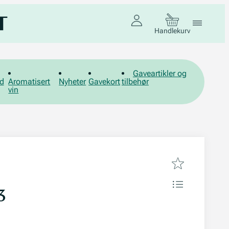
Handlekurv
Gaveartikler og
d
Aromatisert
Nyheter
Gavekort
tilbehør
vin
3