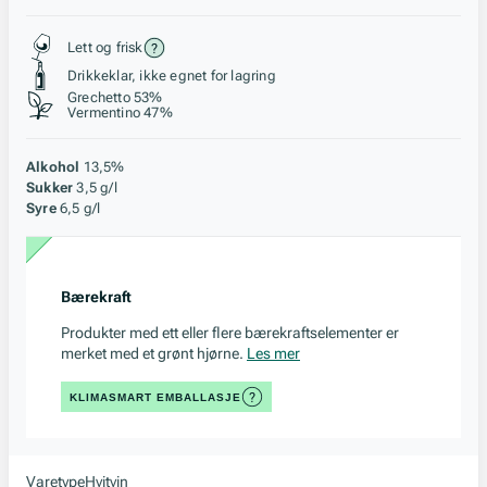
Stil, lagring og råstoff
Lett og frisk
Drikkeklar, ikke egnet for lagring
Grechetto 53%
Vermentino 47%
Alkohol
13,5%
Sukker
3,5 g/l
Syre
6,5 g/l
Bærekraft
Produkter med ett eller flere bærekraftselementer er
merket med et grønt hjørne.
Les mer
KLIMASMART EMBALLASJE
Varetype
Hvitvin