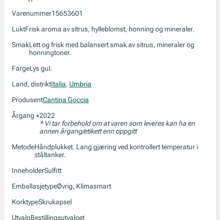
Varenummer
15653601
Lukt
Frisk aroma av sitrus, hylleblomst, honning og mineraler.
Smak
Lett og frisk med balansert smak av sitrus, mineraler og
honningtoner.
Farge
Lys gul.
Land, distrikt
Italia
,
Umbria
Produsent
Cantina Goccia
Årgang
2022
*
* Vi tar forbehold om at varen som leveres kan ha en
annen årgang/etikett enn oppgitt
Metode
Håndplukket. Lang gjæring ved kontrollert temperatur i
ståltanker.
Inneholder
Sulfitt
Emballasjetype
Øvrig, Klimasmart
Korktype
Skrukapsel
Utvalg
Bestillingsutvalget