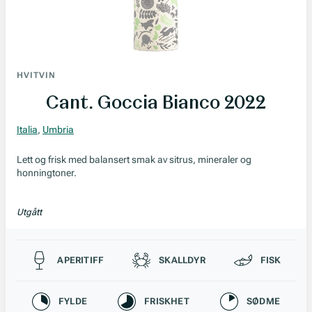
HVITVIN
Cant. Goccia Bianco 2022
Italia
,
Umbria
Lett og frisk med balansert smak av sitrus, mineraler og
honningtoner.
Utgått
Passer til
APERITIFF
SKALLDYR
FISK
Karakteristikk
FYLDE
FRISKHET
SØDME