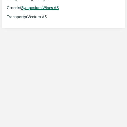
Grossist
Symposium Wines AS
Transportør
Vectura AS