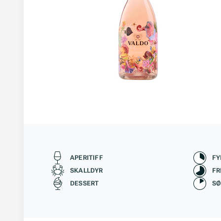
Passer til
Kara
APERITIFF
FY
SKALLDYR
FR
DESSERT
S