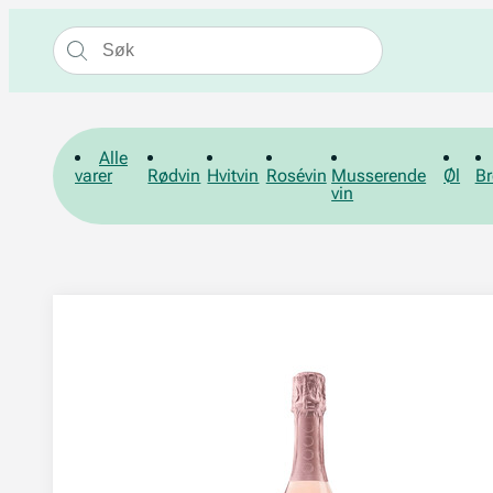
Alle
varer
Rødvin
Hvitvin
Rosévin
Musserende
Øl
Br
vin