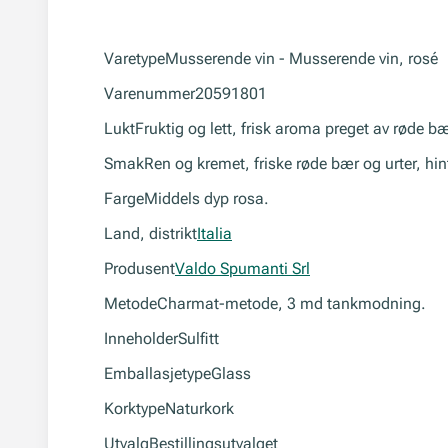
Varetype
Musserende vin - Musserende vin, rosé
Varenummer
20591801
Lukt
Fruktig og lett, frisk aroma preget av røde bær
Smak
Ren og kremet, friske røde bær og urter, hin
Farge
Middels dyp rosa.
Land, distrikt
Italia
Produsent
Valdo Spumanti Srl
Metode
Charmat-metode, 3 md tankmodning.
Inneholder
Sulfitt
Emballasjetype
Glass
Korktype
Naturkork
Utvalg
Bestillingsutvalget