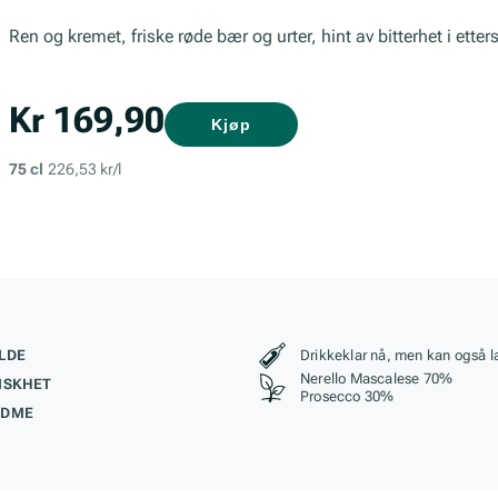
Ren og kremet, friske røde bær og urter, hint av bitterhet i ett
Kr 169,90
Kjøp
75 cl
226,53 kr/l
kteristikk
Stil, lagring og r
LDE
Drikkeklar nå, men kan også l
Nerello Mascalese 70%
ISKHET
Prosecco 30%
ØDME