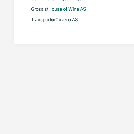
Grossist
House of Wine AS
Transportør
Cuveco AS