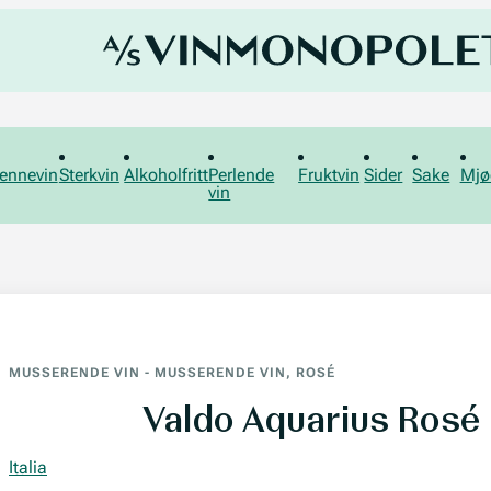
ennevin
Sterkvin
Alkoholfritt
Perlende
Fruktvin
Sider
Sake
Mjø
vin
MUSSERENDE VIN
-
MUSSERENDE VIN, ROSÉ
Valdo Aquarius Rosé 
Italia