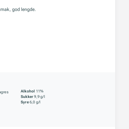
ersmak, god lengde.
åstoff
Alkohol
11%
agres
Sukker
9,9 g/l
Syre
6,0 g/l