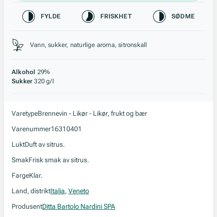
Karakteristikk
FYLDE
FRISKHET
SØDME
Stil, lagring og råstoff
Vann, sukker, naturlige aroma, sitronskall
Alkohol
29%
Sukker
320 g/l
Varetype
Brennevin - Likør - Likør, frukt og bær
Varenummer
16310401
Lukt
Duft av sitrus.
Smak
Frisk smak av sitrus.
Farge
Klar.
Land, distrikt
Italia
,
Veneto
Produsent
Ditta Bartolo Nardini SPA