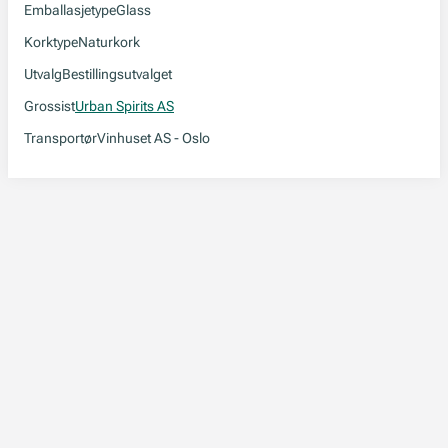
Emballasjetype
Glass
Korktype
Naturkork
Utvalg
Bestillingsutvalget
Grossist
Urban Spirits AS
Transportør
Vinhuset AS - Oslo