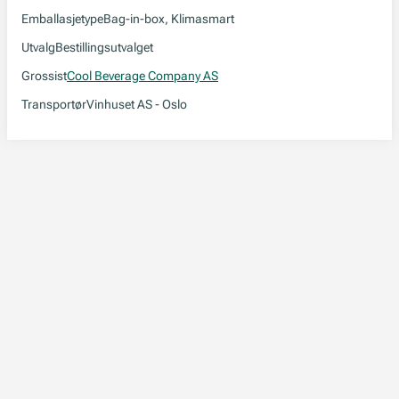
Emballasjetype
Bag-in-box, Klimasmart
Utvalg
Bestillingsutvalget
Grossist
Cool Beverage Company AS
Transportør
Vinhuset AS - Oslo