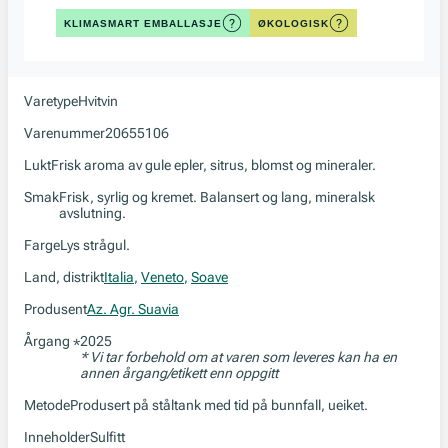
KLIMASMART EMBALLASJE
ØKOLOGISK
Varetype
Hvitvin
Varenummer
20655106
Lukt
Frisk aroma av gule epler, sitrus, blomst og mineraler.
Smak
Frisk, syrlig og kremet. Balansert og lang, mineralsk
avslutning.
Farge
Lys strågul.
Land, distrikt
Italia
,
Veneto
,
Soave
Produsent
Az. Agr. Suavia
Årgang
2025
*
* Vi tar forbehold om at varen som leveres kan ha en
annen årgang/etikett enn oppgitt
Metode
Produsert på ståltank med tid på bunnfall, ueiket.
Inneholder
Sulfitt