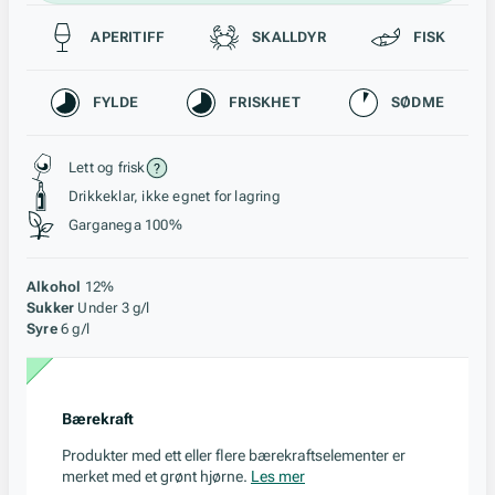
Passer til
APERITIFF
SKALLDYR
FISK
Karakteristikk
FYLDE
FRISKHET
SØDME
Stil, lagring og råstoff
Lett og frisk
Drikkeklar, ikke egnet for lagring
Garganega 100%
Alkohol
12%
Sukker
Under 3 g/l
Syre
6 g/l
Bærekraft
Produkter med ett eller flere bærekraftselementer er
merket med et grønt hjørne.
Les mer