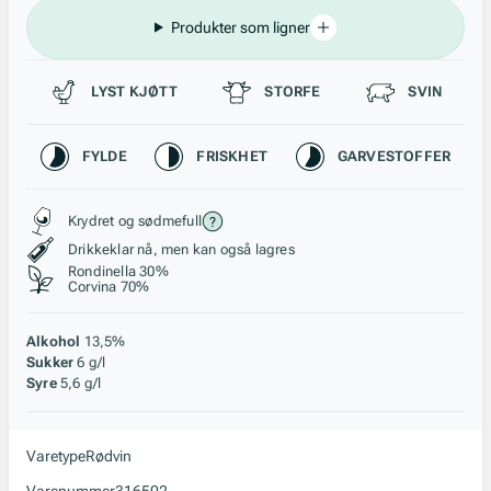
Produkter som ligner
Passer til
LYST KJØTT
STORFE
SVIN
Karakteristikk
FYLDE
FRISKHET
GARVESTOFFER
Stil, lagring og råstoff
Krydret og sødmefull
Drikkeklar nå, men kan også lagres
Rondinella 30%
Corvina 70%
Alkohol
13,5%
Sukker
6 g/l
Syre
5,6 g/l
Varetype
Rødvin