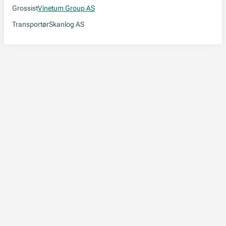
Grossist
Vinetum Group AS
Transportør
Skanlog AS