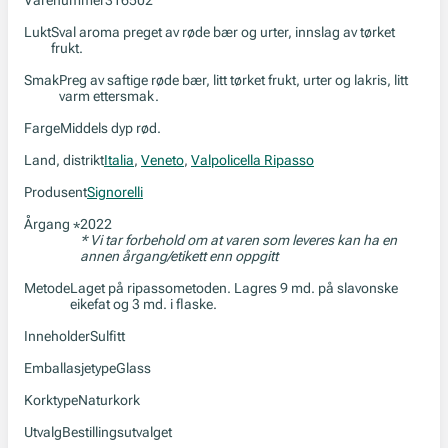
Varenummer
316502
Lukt
Sval aroma preget av røde bær og urter, innslag av tørket
frukt.
Smak
Preg av saftige røde bær, litt tørket frukt, urter og lakris, litt
varm ettersmak.
Farge
Middels dyp rød.
Land, distrikt
Italia
,
Veneto
,
Valpolicella Ripasso
Produsent
Signorelli
Årgang
2022
*
* Vi tar forbehold om at varen som leveres kan ha en
annen årgang/etikett enn oppgitt
Metode
Laget på ripassometoden. Lagres 9 md. på slavonske
eikefat og 3 md. i flaske.
Inneholder
Sulfitt
Emballasjetype
Glass
Korktype
Naturkork
Utvalg
Bestillingsutvalget