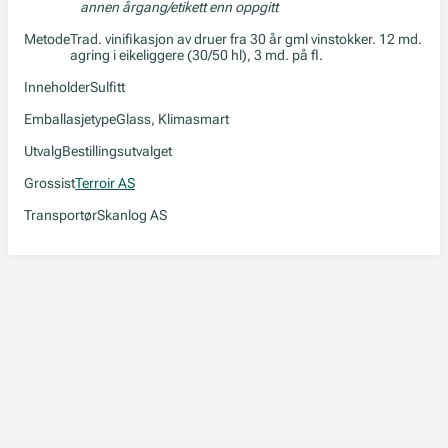
annen årgang/etikett enn oppgitt
Metode
Trad. vinifikasjon av druer fra 30 år gml vinstokker. 12 md.
agring i eikeliggere (30/50 hl), 3 md. på fl.
Inneholder
Sulfitt
Emballasjetype
Glass, Klimasmart
Utvalg
Bestillingsutvalget
Grossist
Terroir AS
Transportør
Skanlog AS