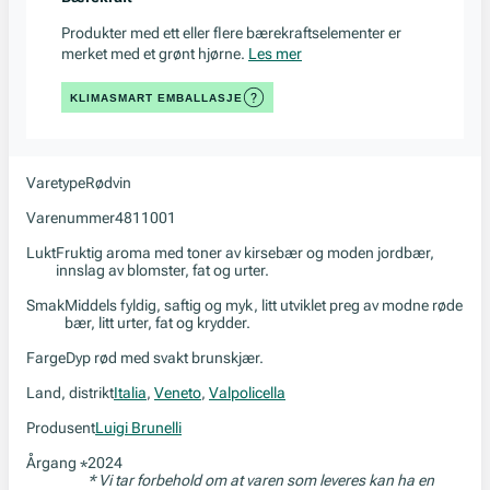
Produkter med ett eller flere bærekraftselementer er
merket med et grønt hjørne.
Les mer
KLIMASMART EMBALLASJE
Varetype
Rødvin
Varenummer
4811001
Lukt
Fruktig aroma med toner av kirsebær og moden jordbær,
innslag av blomster, fat og urter.
Smak
Middels fyldig, saftig og myk, litt utviklet preg av modne røde
bær, litt urter, fat og krydder.
Farge
Dyp rød med svakt brunskjær.
Land, distrikt
Italia
,
Veneto
,
Valpolicella
Produsent
Luigi Brunelli
Årgang
2024
*
* Vi tar forbehold om at varen som leveres kan ha en