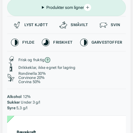
Produkter som ligner
Passer til
LYST KJØTT
SMÅVILT
SVIN
Karakteristikk
FYLDE
FRISKHET
GARVESTOFFER
Stil, lagring og råstoff
Frisk og fruktig
Drikkeklar, ikke egnet for lagring
Rondinella 30%
Corvinone 20%
Corvina 50%
Alkohol
12%
Sukker
Under 3 g/l
Syre
5,3 g/l
Bærekraft