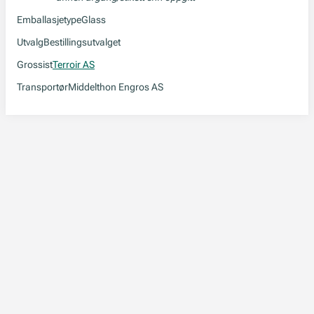
Emballasjetype
Glass
Utvalg
Bestillingsutvalget
Grossist
Terroir AS
Transportør
Middelthon Engros AS