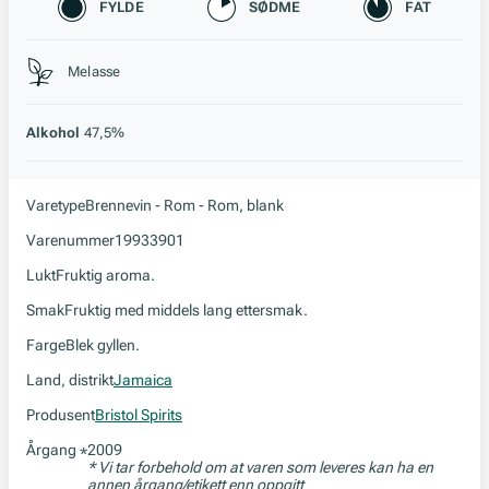
Karakteristikk
FYLDE
SØDME
FAT
Stil, lagring og råstoff
Melasse
Alkohol
47,5%
Varetype
Brennevin - Rom - Rom, blank
Varenummer
19933901
Lukt
Fruktig aroma.
Smak
Fruktig med middels lang ettersmak.
Farge
Blek gyllen.
Land, distrikt
Jamaica
Produsent
Bristol Spirits
Årgang
2009
*
* Vi tar forbehold om at varen som leveres kan ha en
annen årgang/etikett enn oppgitt