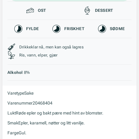
Passer til
OST
DESSERT
Karakteristikk
FYLDE
FRISKHET
SØDME
Stil, lagring og råstoff
Drikkeklar nå, men kan også lagres
Ris, vann, elper, gjær
Alkohol
8%
Varetype
Sake
Varenummer
20468404
Lukt
Røde epler og bakt pære med hint av blomster.
Smak
Epler, karamell, nøtter og litt vanilje.
Farge
Gul.