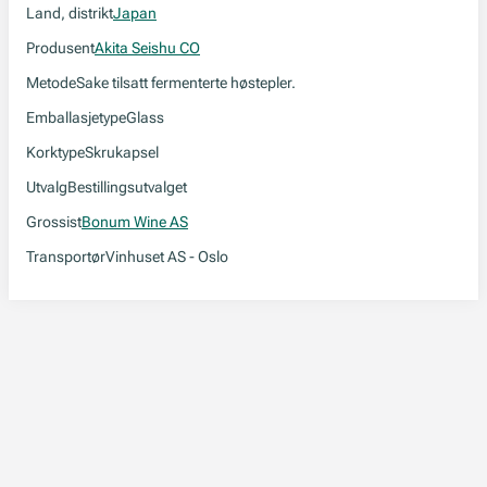
Land, distrikt
Japan
Produsent
Akita Seishu CO
Metode
Sake tilsatt fermenterte høstepler.
Emballasjetype
Glass
Korktype
Skrukapsel
Utvalg
Bestillingsutvalget
Grossist
Bonum Wine AS
Transportør
Vinhuset AS - Oslo