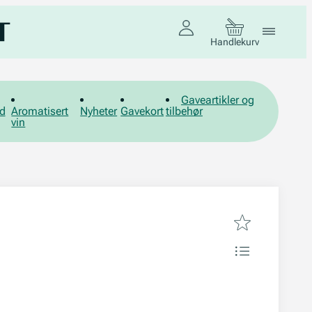
Handlekurv
Gaveartikler og
d
Aromatisert
Nyheter
Gavekort
tilbehør
vin