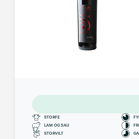
Passer til
Kara
STORFE
FY
LAM OG SAU
FR
STORVILT
GA