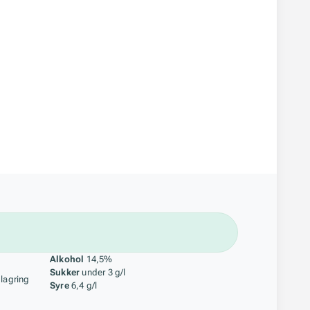
åstoff
Alkohol
14,5%
Sukker
under 3 g/l
 lagring
Syre
6,4 g/l