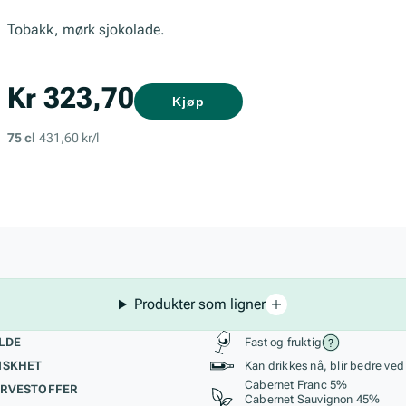
Tobakk, mørk sjokolade.
Kr 323,70
Kjøp
75 cl
431,60 kr/l
Produkter som ligner
kteristikk
Stil, lagring og r
LDE
Fast og fruktig
ISKHET
Kan drikkes nå, blir bedre ved
Cabernet Franc 5%
RVESTOFFER
Cabernet Sauvignon 45%