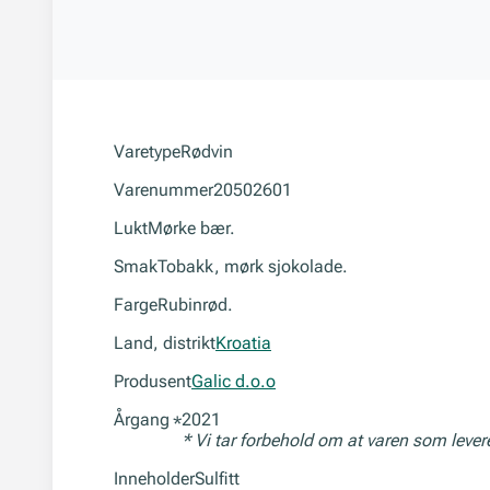
Varetype
Rødvin
Varenummer
20502601
Lukt
Mørke bær.
Smak
Tobakk, mørk sjokolade.
Farge
Rubinrød.
Land, distrikt
Kroatia
Produsent
Galic d.o.o
Årgang
2021
*
* Vi tar forbehold om at varen som leve
Inneholder
Sulfitt