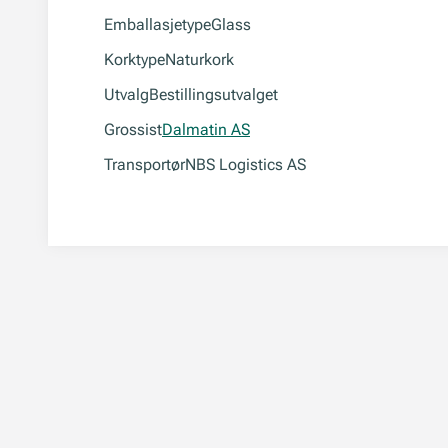
Emballasjetype
Glass
Korktype
Naturkork
Utvalg
Bestillingsutvalget
Grossist
Dalmatin AS
Transportør
NBS Logistics AS