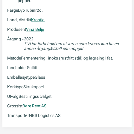
pepper.
Farge
Dyp rubinrød.
Land, distrikt
Kroatia
Produsent
Vina Belje
Årgang
2022
*
* Vi tar forbehold om at varen som leveres kan ha en
annen årgang/etikett enn oppgitt
Metode
Fermentering i inoks (rustfritt stål) og lagraing i fat.
Inneholder
Sulfitt
Emballasjetype
Glass
Korktype
Skrukapsel
Utvalg
Bestillingsutvalget
Grossist
Bare Rent AS
Transportør
NBS Logistics AS