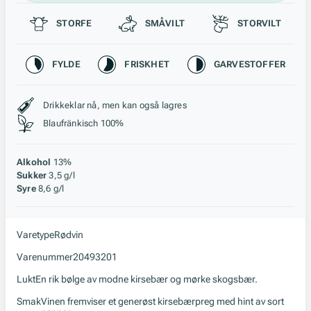
Passer til
STORFE
SMÅVILT
STORVILT
Karakteristikk
FYLDE
FRISKHET
GARVESTOFFER
Stil, lagring og råstoff
Drikkeklar nå, men kan også lagres
Blaufränkisch 100%
Alkohol
13%
Sukker
3,5 g/l
Syre
8,6 g/l
Varetype
Rødvin
Varenummer
20493201
Lukt
En rik bølge av modne kirsebær og mørke skogsbær.
Smak
Vinen fremviser et generøst kirsebærpreg med hint av sort