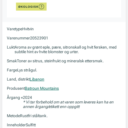
ØKOLOGISK
Varetype
Hvitvin
Varenummer
20523901
Lukt
Aroma av grønt eple, pære, sitronskall og hvit fersken, med
subtile hint av hvite blomster og urter.
Smak
Toner av sitrus, steinfrukt og mineralsk ettersmak.
Farge
Lys strågul.
Land, distrikt
Libanon
Produsent
Batroun Mountains
Årgang
2024
*
* Vi tar forbehold om at varen som leveres kan ha en
annen årgang/etikett enn oppgitt
Metode
Rustfri ståltank.
Inneholder
Sulfitt