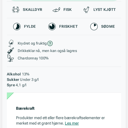
Passer til
SKALLDYR
FISK
LYST KJØTT
Karakteristikk
FYLDE
FRISKHET
SØDME
Stil, lagring og råstoff
Krydret og fruktig
Drikkeklar nå, men kan også lagres
Chardonnay 100%
Alkohol
13%
Sukker
Under 3 g/l
Syre
4,1 g/l
Bærekraft
Produkter med ett eller flere bærekraftselementer er
merket med et grønt hjørne.
Les mer