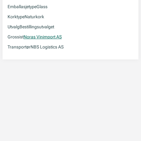
Emballasjetype
Glass
Korktype
Naturkork
Utvalg
Bestillingsutvalget
Grossist
Noras Vinimport AS
Transportør
NBS Logistics AS