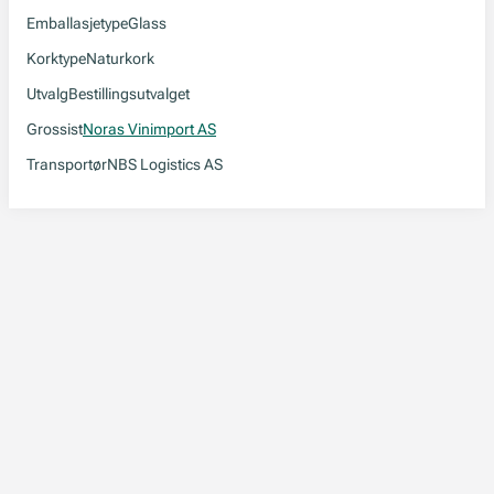
Emballasjetype
Glass
Korktype
Naturkork
Utvalg
Bestillingsutvalget
Grossist
Noras Vinimport AS
Transportør
NBS Logistics AS