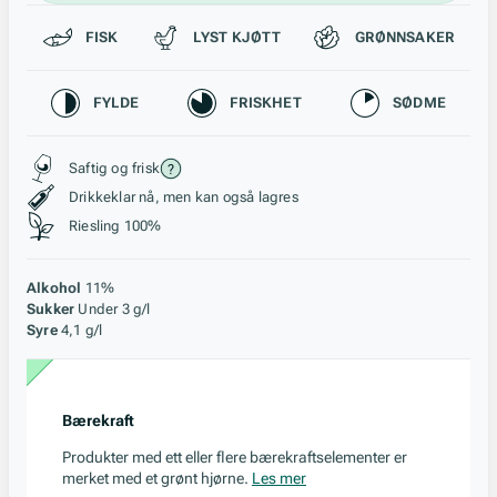
Passer til
FISK
LYST KJØTT
GRØNNSAKER
Karakteristikk
FYLDE
FRISKHET
SØDME
Stil, lagring og råstoff
Saftig og frisk
Drikkeklar nå, men kan også lagres
Riesling 100%
Alkohol
11%
Sukker
Under 3 g/l
Syre
4,1 g/l
Bærekraft
Produkter med ett eller flere bærekraftselementer er
merket med et grønt hjørne.
Les mer