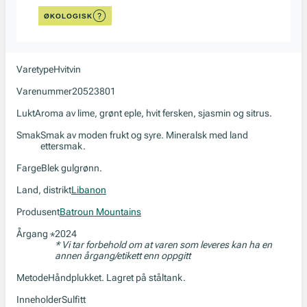
ØKOLOGISK
Varetype
Hvitvin
Varenummer
20523801
Lukt
Aroma av lime, grønt eple, hvit fersken, sjasmin og sitrus.
Smak
Smak av moden frukt og syre. Mineralsk med land
ettersmak.
Farge
Blek gulgrønn.
Land, distrikt
Libanon
Produsent
Batroun Mountains
Årgang
2024
*
* Vi tar forbehold om at varen som leveres kan ha en
annen årgang/etikett enn oppgitt
Metode
Håndplukket. Lagret på ståltank.
Inneholder
Sulfitt