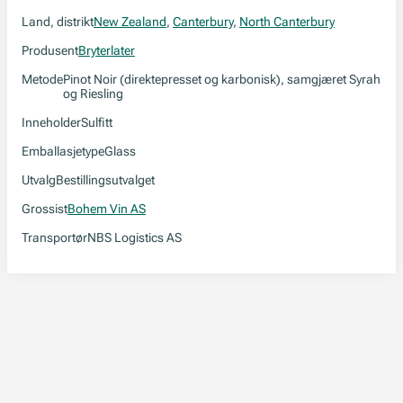
Land, distrikt
New Zealand
,
Canterbury
,
North Canterbury
Produsent
Bryterlater
Metode
Pinot Noir (direktepresset og karbonisk), samgjæret Syrah
og Riesling
Inneholder
Sulfitt
Emballasjetype
Glass
Utvalg
Bestillingsutvalget
Grossist
Bohem Vin AS
Transportør
NBS Logistics AS