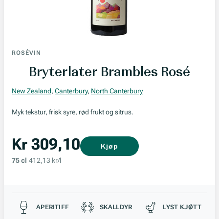
ROSÉVIN
Bryterlater Brambles Rosé
New Zealand
,
Canterbury
,
North Canterbury
Myk tekstur, frisk syre, rød frukt og sitrus.
Kr 309,10
Kjøp
75 cl
412,13 kr/l
Passer til
APERITIFF
SKALLDYR
LYST KJØTT