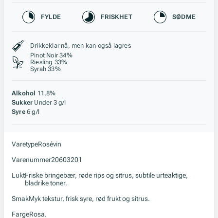
Karakteristikk
FYLDE
FRISKHET
SØDME
Stil, lagring og råstoff
Drikkeklar nå, men kan også lagres
Pinot Noir 34%
Riesling 33%
Syrah 33%
Alkohol
11,8%
Sukker
Under 3 g/l
Syre
6 g/l
Varetype
Rosévin
Varenummer
20603201
Lukt
Friske bringebær, røde rips og sitrus, subtile urteaktige,
bladrike toner.
Smak
Myk tekstur, frisk syre, rød frukt og sitrus.
Farge
Rosa.