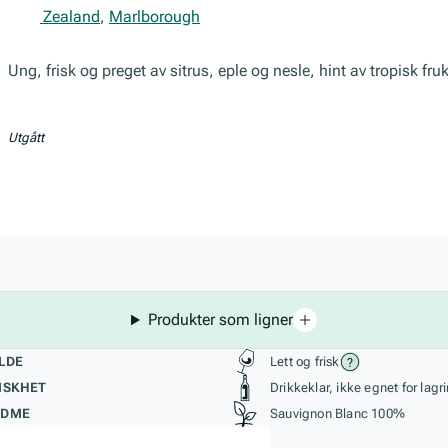
New Zealand
,
Marlborough
Ung, frisk og preget av sitrus, eple og nesle, hint av tropisk fruk
Utgått
Produkter som ligner
kteristikk
Stil, lagring og r
LDE
Lett og frisk
ISKHET
Drikkeklar, ikke egnet for lagr
ØDME
Sauvignon Blanc 100%