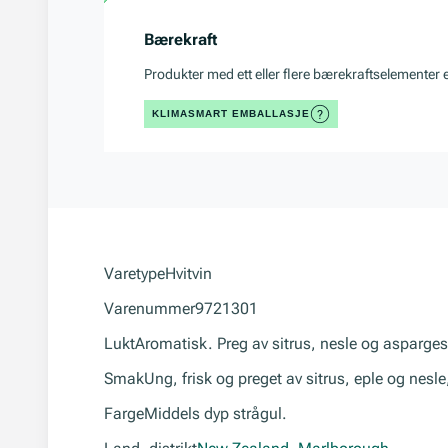
Bærekraft
Produkter med ett eller flere bærekraftselementer 
KLIMASMART EMBALLASJE
Varetype
Hvitvin
Varenummer
9721301
Lukt
Aromatisk. Preg av sitrus, nesle og asparges,
Smak
Ung, frisk og preget av sitrus, eple og nesle,
Farge
Middels dyp strågul.