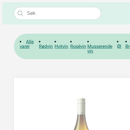
Alle
varer
Rødvin
Hvitvin
Rosévin
Musserende
Øl
Br
vin