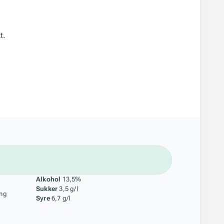
t.
åstoff
Alkohol
13,5%
Sukker
3,5 g/l
ing
Syre
6,7 g/l