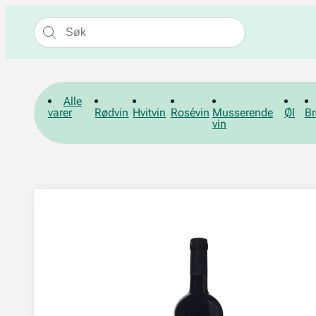
Alle
varer
Rødvin
Hvitvin
Rosévin
Musserende
Øl
Br
vin