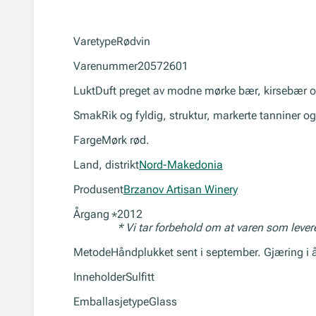
Varetype
Rødvin
Varenummer
20572601
Lukt
Duft preget av modne mørke bær, kirsebær o
Smak
Rik og fyldig, struktur, markerte tanniner o
Farge
Mørk rød.
Land, distrikt
Nord-Makedonia
Produsent
Brzanov Artisan Winery
Årgang
2012
*
* Vi tar forbehold om at varen som leve
Metode
Håndplukket sent i september. Gjæring i
Inneholder
Sulfitt
Emballasjetype
Glass