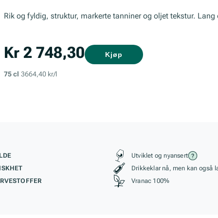
Rik og fyldig, struktur, markerte tanniner og oljet tekstur. Lang
Kr 2 748,30
Kjøp
75 cl
3664,40 kr/l
kteristikk
Stil, lagring og r
LDE
Utviklet og nyansert
ISKHET
Drikkeklar nå, men kan også l
RVESTOFFER
Vranac 100%