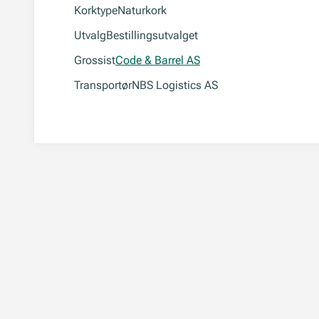
Korktype
Naturkork
Utvalg
Bestillingsutvalget
Grossist
Code & Barrel AS
Transportør
NBS Logistics AS