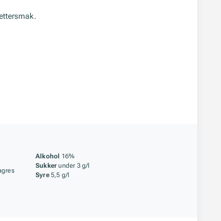
 ettersmak.
åstoff
Alkohol
16%
Sukker
under 3 g/l
agres
Syre
5,5 g/l