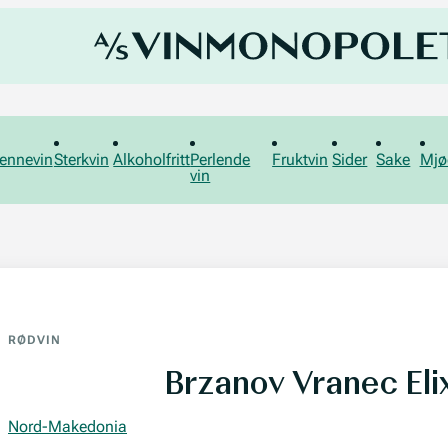
ennevin
Sterkvin
Alkoholfritt
Perlende
Fruktvin
Sider
Sake
Mjø
vin
RØDVIN
Brzanov Vranec Elix
Nord-Makedonia