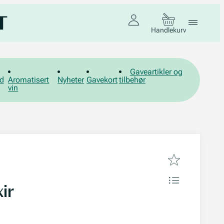
Handlekurv
Gaveartikler og
d
Aromatisert
Nyheter
Gavekort
tilbehør
vin
ir