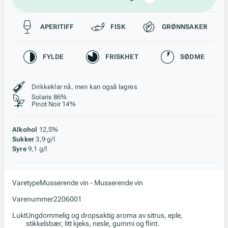
Passer til
APERITIFF
FISK
GRØNNSAKER
Karakteristikk
FYLDE
FRISKHET
SØDME
Stil, lagring og råstoff
Drikkeklar nå, men kan også lagres
Solaris 86%
Pinot Noir 14%
Alkohol
12,5%
Sukker
3,9 g/l
Syre
9,1 g/l
Varetype
Musserende vin - Musserende vin
Varenummer
2206001
Lukt
Ungdommelig og dropsaktig aroma av sitrus, eple,
stikkelsbær, litt kjeks, nesle, gummi og flint.