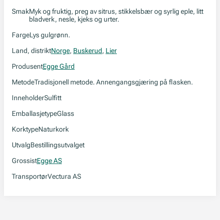
Smak
Myk og fruktig, preg av sitrus, stikkelsbær og syrlig eple, litt
bladverk, nesle, kjeks og urter.
Farge
Lys gulgrønn.
Land, distrikt
Norge
,
Buskerud
,
Lier
Produsent
Egge Gård
Metode
Tradisjonell metode. Annengangsgjæring på flasken.
Inneholder
Sulfitt
Emballasjetype
Glass
Korktype
Naturkork
Utvalg
Bestillingsutvalget
Grossist
Egge AS
Transportør
Vectura AS