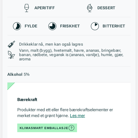
Passer til
APERITIFF
DESSERT
Karakteristikk
FYLDE
FRISKHET
BITTERHET
Stil, lagring og råstoff
Drikkeklar nå, men kan også lagres
Vann, malt (bygg), hvetemalt, havre, ananas, bringebær,
banan, rødbete, vegansk is (ananas, vanilje), humle, gjær,
aroma
Alkohol
5%
Bærekraft
Produkter med ett eller flere bærekraftselementer er
merket med et grønt hjørne.
Les mer
KLIMASMART EMBALLASJE