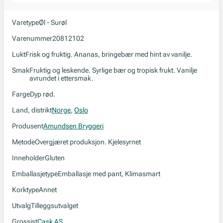
Varetype
Øl - Surøl
Varenummer
20812102
Lukt
Frisk og fruktig. Ananas, bringebær med hint av vanilje.
Smak
Fruktig og leskende. Syrlige bær og tropisk frukt. Vanilje
avrundet i ettersmak.
Farge
Dyp rød.
Land, distrikt
Norge
,
Oslo
Produsent
Amundsen Bryggeri
Metode
Overgjæret produksjon. Kjelesyrnet
Inneholder
Gluten
Emballasjetype
Emballasje med pant, Klimasmart
Korktype
Annet
Utvalg
Tilleggsutvalget
Grossist
Cask AS