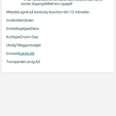
annen årgang/etikett enn oppgitt
Metode
Lagret på kentucky bourbon fat i 12 måneder.
Inneholder
Gluten
Emballasjetype
Glass
Korktype
Crown Cap
Utvalg
Tilleggsutvalget
Grossist
Lervig AS
Transportør
Lervig AS