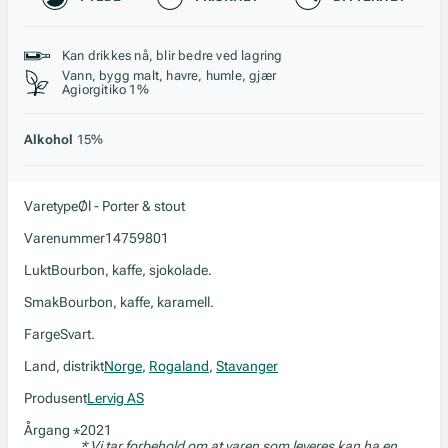
Stil, lagring og råstoff
Kan drikkes nå, blir bedre ved lagring
Vann, bygg malt, havre, humle, gjær
Agiorgitiko 1%
Alkohol
15%
Varetype
Øl - Porter & stout
Varenummer
14759801
Lukt
Bourbon, kaffe, sjokolade.
Smak
Bourbon, kaffe, karamell.
Farge
Svart.
Land, distrikt
Norge
,
Rogaland
,
Stavanger
Produsent
Lervig AS
Årgang
2021
*
* Vi tar forbehold om at varen som leveres kan ha en