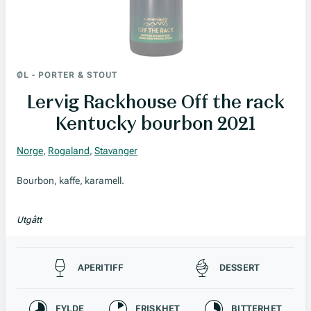
ØL
-
PORTER & STOUT
Lervig Rackhouse Off the rack
Kentucky bourbon 2021
Norge
,
Rogaland
,
Stavanger
Bourbon, kaffe, karamell.
Utgått
Passer til
APERITIFF
DESSERT
Karakteristikk
FYLDE
FRISKHET
BITTERHET