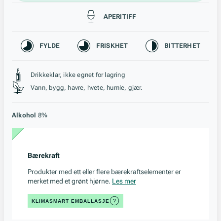
Passer til
APERITIFF
Karakteristikk
FYLDE
FRISKHET
BITTERHET
Stil, lagring og råstoff
Drikkeklar, ikke egnet for lagring
Vann, bygg, havre, hvete, humle, gjær.
Alkohol
8%
Bærekraft
Produkter med ett eller flere bærekraftselementer er
merket med et grønt hjørne.
Les mer
KLIMASMART EMBALLASJE