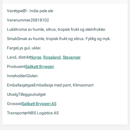
Varetype
Øl - India pale ale
Varenummer
20818102
Lukt
Aroma av humle, sitrus, tropisk frukt og steinfrukter.
Smak
Smak av humle, tropisk frukt og sitrus. Fyldig og myk.
Farge
Lys gul, uklar.
Land, distrikt
Norge
,
Rogaland
,
Stavanger
Produsent
Salikatt Bryggeri
Inneholder
Gluten
Emballasjetype
Emballasje med pant, Klimasmart
Utvalg
Tilleggsutvalget
Grossist
Salikatt Bryggeri AS
Transportør
NBS Logistics AS