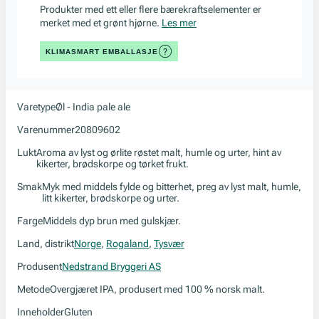
Produkter med ett eller flere bærekraftselementer er
merket med et grønt hjørne.
Les mer
KLIMASMART EMBALLASJE
Varetype
Øl - India pale ale
Varenummer
20809602
Lukt
Aroma av lyst og ørlite røstet malt, humle og urter, hint av
kikerter, brødskorpe og tørket frukt.
Smak
Myk med middels fylde og bitterhet, preg av lyst malt, humle,
litt kikerter, brødskorpe og urter.
Farge
Middels dyp brun med gulskjær.
Land, distrikt
Norge
,
Rogaland
,
Tysvær
Produsent
Nedstrand Bryggeri AS
Metode
Overgjæret IPA, produsert med 100 % norsk malt.
Inneholder
Gluten