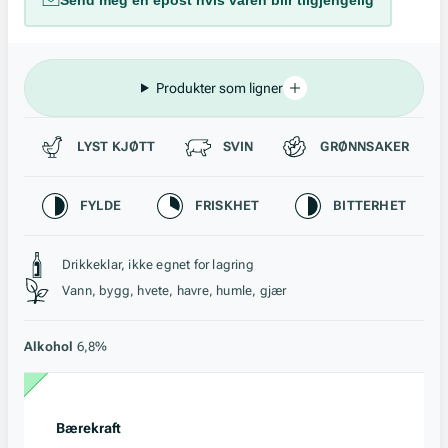
Send meg en epost hvis varen blir tilgjengelig
Produkter som ligner
Passer til
LYST KJØTT
SVIN
GRØNNSAKER
Karakteristikk
FYLDE
FRISKHET
BITTERHET
Stil, lagring og råstoff
Drikkeklar, ikke egnet for lagring
Vann, bygg, hvete, havre, humle, gjær
Alkohol
6,8%
Bærekraft