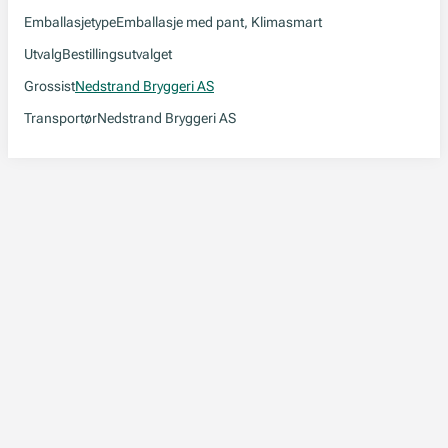
Emballasjetype
Emballasje med pant, Klimasmart
Utvalg
Bestillingsutvalget
Grossist
Nedstrand Bryggeri AS
Transportør
Nedstrand Bryggeri AS