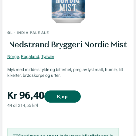
ØL
-
INDIA PALE ALE
Nedstrand Bryggeri Nordic Mist
Norge
,
Rogaland
,
Tysvær
Myk med middels fylde og bitterhet, preg av lyst malt, humle, litt
kikerter, brødskorpe og urter.
Kr 96,40
Kjøp
44 cl
214,55 kr/l