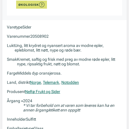
ØKOLOGISK
Varetype
Sider
Varenummer
20508902
Lukt
Ung, litt krydret og nyansert aroma av modne epler,
epleblomst, litt nøtt, nype og røde bær.
Smak
Kremet, saftig og frisk med preg av modne røde epler, litt
nype, ripsaktig frukt, nøtt og blomst.
Farge
Middels dyp oransjerosa.
Land, distrikt
Norge
,
Telemark
,
Notodden
Produsent
NeRø Frukt og Sider
Årgang
2024
*
* Vi tar forbehold om at varen som leveres kan ha en
annen årgang/etikett enn oppgitt
Inneholder
Sulfitt
Emballasjetype
Glass