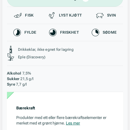
Passer til
FISK
LYST KJØTT
SVIN
Karakteristikk
FYLDE
FRISKHET
SØDME
Stil, lagring og råstoff
Drikkeklar, ikke egnet for lagring
Eple (Discovery)
Alkohol
7,5%
Sukker
21,5 g/l
Syre
7,7 g/l
Bærekraft
Produkter med ett eller flere bærekraftselementer er
merket med et grønt hjørne.
Les mer