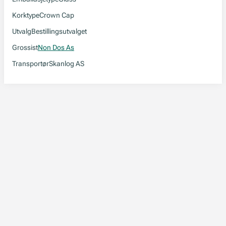
Korktype
Crown Cap
Utvalg
Bestillingsutvalget
Grossist
Non Dos As
Transportør
Skanlog AS