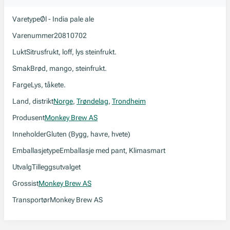
Varetype
Øl - India pale ale
Varenummer
20810702
Lukt
Sitrusfrukt, loff, lys steinfrukt.
Smak
Brød, mango, steinfrukt.
Farge
Lys, tåkete.
Land, distrikt
Norge
,
Trøndelag
,
Trondheim
Produsent
Monkey Brew AS
Inneholder
Gluten (Bygg, havre, hvete)
Emballasjetype
Emballasje med pant, Klimasmart
Utvalg
Tilleggsutvalget
Grossist
Monkey Brew AS
Transportør
Monkey Brew AS