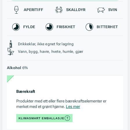
Passer til
APERITIFF
SKALLDYR
SVIN
Karakteristikk
FYLDE
FRISKHET
BITTERHET
Stil, lagring og råstoff
Drikkeklar, ikke egnet for lagring
Vann, bygg, havre, hvete, humle, gjær
Alkohol
6%
Bærekraft
Produkter med ett eller flere bærekraftselementer er
merket med et grønt hjørne.
Les mer
KLIMASMART EMBALLASJE