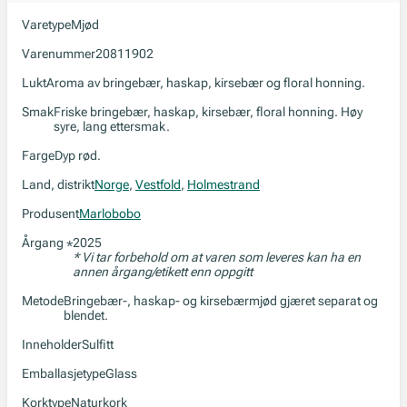
Varetype
Mjød
Varenummer
20811902
Lukt
Aroma av bringebær, haskap, kirsebær og floral honning.
Smak
Friske bringebær, haskap, kirsebær, floral honning. Høy
syre, lang ettersmak.
Farge
Dyp rød.
Land, distrikt
Norge
,
Vestfold
,
Holmestrand
Produsent
Marlobobo
Årgang
2025
*
* Vi tar forbehold om at varen som leveres kan ha en
annen årgang/etikett enn oppgitt
Metode
Bringebær-, haskap- og kirsebærmjød gjæret separat og
blendet.
Inneholder
Sulfitt
Emballasjetype
Glass
Korktype
Naturkork