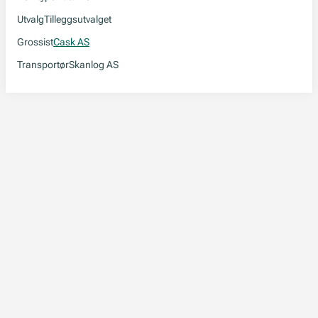
Utvalg
Tilleggsutvalget
Grossist
Cask AS
Transportør
Skanlog AS