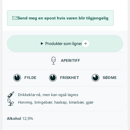
Send meg en epost hvis varen blir tilgjengelig
Produkter som ligner
Passer til
APERITIFF
Karakteristikk
FYLDE
FRISKHET
SØDME
Stil, lagring og råstoff
Drikkeklar nå, men kan også lagres
Honning, bringebær, haskap, kirsebær, gjær
Alkohol
12,5%